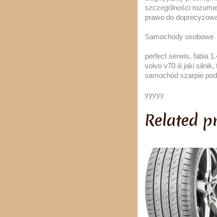
szczególności rozumien
prawo do doprecyzowan
Samochody osobowe
perfect serwis, fabia 
volvo v70 iii jaki silni
samochód szarpie pod
yyyyy
Related p