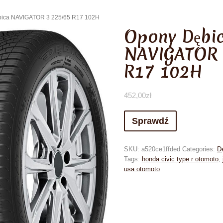
bica NAVIGATOR 3 225/65 R17 102H
Opony Dębi
NAVIGATOR 
R17 102H
452,00
zł
Sprawdź
SKU:
a520ce1ffded
Categories:
D
Tags:
honda civic type r otomoto
,
usa otomoto