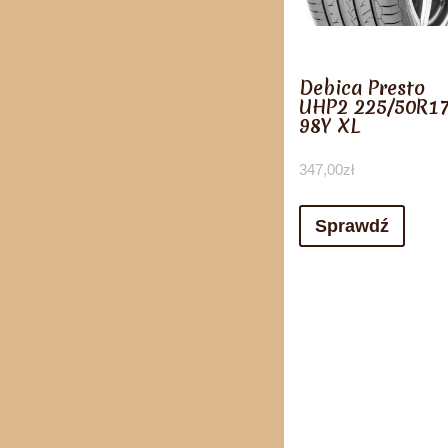
Debica Presto
UHP2 225/50R1
98Y XL
347,00
zł
Sprawdź