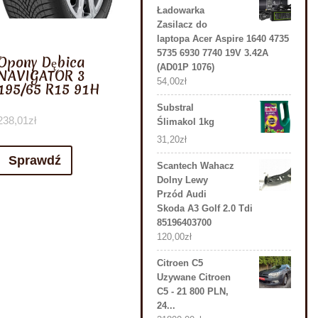
Ładowarka
Zasilacz do
laptopa Acer Aspire 1640 4735
5735 6930 7740 19V 3.42A
Opony Dębica
(AD01P 1076)
NAVIGATOR 3
54,00
zł
195/65 R15 91H
Substral
238,01
zł
Ślimakol 1kg
31,20
zł
Sprawdź
Scantech Wahacz
Dolny Lewy
Przód Audi
Skoda A3 Golf 2.0 Tdi
85196403700
120,00
zł
Citroen C5
Uzywane Citroen
C5 - 21 800 PLN,
24...