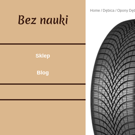
Skip
to
Home
/
Dębica
/ Opony Dę
content
Bez nauki
Sklep
Blog