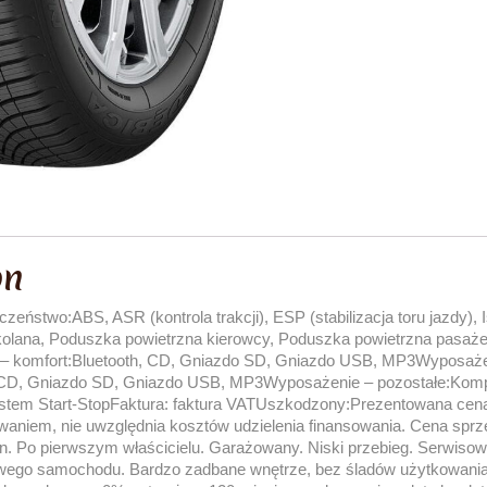
on
eństwo:ABS, ASR (kontrola trakcji), ESP (stabilizacja toru jazdy), 
kolana, Poduszka powietrzna kierowcy, Poduszka powietrzna pasaż
– komfort:Bluetooth, CD, Gniazdo SD, Gniazdo USB, MP3Wyposaże
, CD, Gniazdo SD, Gniazdo USB, MP3Wyposażenie – pozostałe:Komp
ystem Start-StopFaktura: faktura VATUszkodzony:Prezentowana cen
owaniem, nie uwzględnia kosztów udzielenia finansowania. Cena sprz
n. Po pierwszym właścicielu. Garażowany. Niski przebieg. Serwiso
ego samochodu. Bardzo zadbane wnętrze, bez śladów użytkowania. W