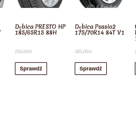
Dębica PRESTO HP
Dębica Passio2
7
185/65R15 88H
175/70R14 84T V1
256,00
zł
385,00
zł
Sprawdź
Sprawdź