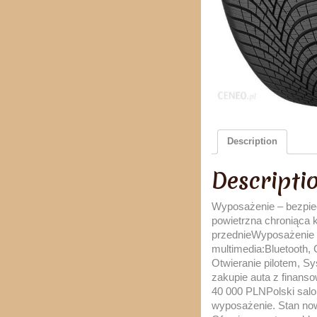
Description
Descripti
Wyposażenie – bezpiecz
powietrzna chroniąca 
przednieWyposażenie 
multimedia:Bluetooth
Otwieranie pilotem, S
zakupie auta z finans
40 000 PLNPolski salo
wyposażenie. Stan now