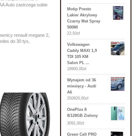
AAA Auto zastrzega sobie
Motip Presto
Lakier Akrylowy
Czarny Mat Spray
500Ml
22,50
zł
rownicy renault megane 2,
cedes do 30 tys,
Volkswagen
Caddy MAXI 1,9
TDI 105 KM
Salon PL ...
19900,00
zł
Wynajem od 36
miesięcy - Audi
A6
250820,00
zł
OnePlus 8
8/128GB Zielony
3091,00
zł
Green Cell PRO