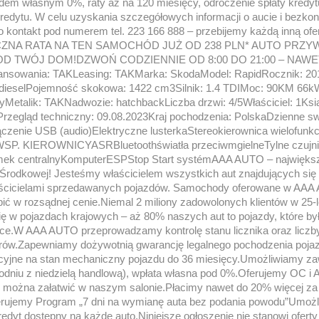
dem własnym 0%, raty aż na 120 miesięcy, odroczenie spłaty kredyt
redytu. W celu uzyskania szczegółowych informacji o aucie i bezkon
o kontakt pod numerem tel. 223 166 888 – przebijemy każdą inną ofe
IĘCZNA RATA NA TEN SAMOCHÓD JUŻ OD 238 PLN* AUTO PRZY
D TWÓJ DOM!DZWOŃ CODZIENNIE OD 8:00 DO 21:00 – NAWE
nsowania: TAKLeasing: TAKMarka: SkodaModel: RapidRocznik: 20
 dieselPojemność skokowa: 1422 cm3Silnik: 1.4 TDIMoc: 90KM 66k
yMetalik: TAKNadwozie: hatchbackLiczba drzwi: 4/5Właściciel: 1Ks
egląd techniczny: 09.08.2023Kraj pochodzenia: PolskaDzienne swia
zenie USB (audio)Elektryczne lusterkaStereokierownica wielofunk
WSP. KIEROWNICYASRBluetoothświatła przeciwmgielneTylne czujni
mek centralnyKomputerESPStop Start systémAAA AUTO – najwięks
rodkowej! Jesteśmy właścicielem wszystkich aut znajdujących się
cicielami sprzedawanych pojazdów. Samochody oferowane w AAA 
pić w rozsądnej cenie.Niemal 2 miliony zadowolonych klientów w 25-let
ię w pojazdach krajowych – aż 80% naszych aut to pojazdy, które był
ce.W AAA AUTO przeprowadzamy kontrolę stanu licznika oraz liczby
rów.Zapewniamy dożywotnią gwarancję legalnego pochodzenia pojazd
cyjne na stan mechaniczny pojazdu do 36 miesięcy.Umożliwiamy za
ygodniu z niedzielą handlową), wpłata własna pod 0%.Oferujemy OC i
 można załatwić w naszym salonie.Płacimy nawet do 20% więcej za 
erujemy Program „7 dni na wymianę auta bez podania powodu”Umożl
Kredyt dostępny na każde auto.Niniejsze ogłoszenie nie stanowi ofert