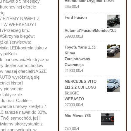
u nawet o 5 miesięcy,
Akumulator Oryginał 14904
kurencyjnej ofercie
365,00
zł
rtę
Ford Fusion
WIEZIEMY NAWET Z
T W WEEKENDY I
17Przebieg km.:
Automat*Fusion/Mondeo*2.5
WSkrzynia biegów:
59900,00
zł
iążka serwisowa:
Toyota Yaris 1.33i
tla LEDkontrola tlaku v
Klima
cyjnaKolo
Zarejstrowany
ki parkowaniaElektryczne
Gwarancja
zy dealer samochodów
21900,00
zł
 w naszej ofercie!NASZE
AUTO wyróżniają się
MERCEDES VITO
niej historii
111 2,2 CDI LONG
y pierwotnie
DŁUGIE
 faktycznie
WEBASTO
u oraz Carlife –
27000,00
zł
warcie umowy kredytu 7
 AC tańsze nawet do 30%.
Mio Mivue 786
Twój samochód, jeśli
iwiamy skorzystanie z
749,00
zł
y ani zapewnienia, w