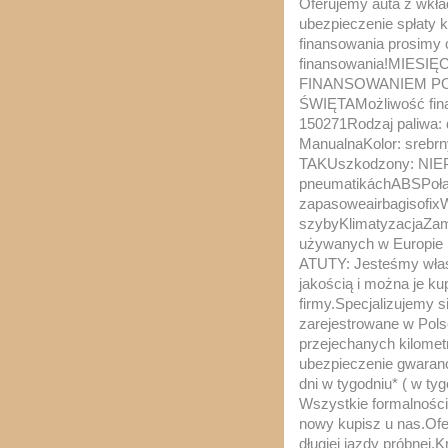
Oferujemy auta z wkła
ubezpieczenie spłaty k
finansowania prosimy 
finansowania!MIES
FINANSOWANIEM PO
ŚWIĘTAMożliwość fina
150271Rodzaj paliwa:
ManualnaKolor: srebrn
TAKUszkodzony: NIEPrz
pneumatikáchABSPołąc
zapasoweairbagisofix
szybyKlimatyzacjaZa
używanych w Europie Ś
ATUTY: Jesteśmy właś
jakością i można je ku
firmy.Specjalizujemy s
zarejestrowane w Pols
przejechanych kilomet
ubezpieczenie gwaran
dni w tygodniu* ( w t
Wszystkie formalności
nowy kupisz u nas.Of
długiej jazdy próbnej.