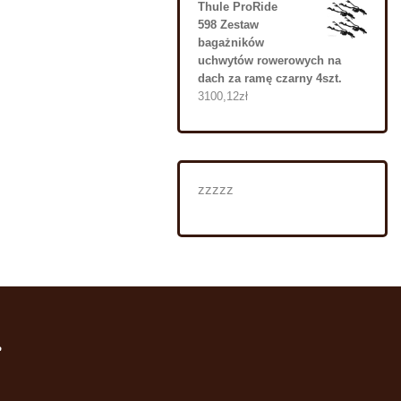
Thule ProRide
598 Zestaw
bagażników
uchwytów rowerowych na
dach za ramę czarny 4szt.
3100,12
zł
zzzzz
i