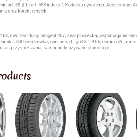
iu art. 66 § 1 i art. 556 indeks 1 Kodeksu cywilnego. Autocentrum 
ia oraz korekt omyłek.
1.4 tdi, sworzeń dolny peugeot 407, seat plowiecka, wspomaganie kie
k, tłumik c 330 nierdzewka, opel astra h, golf 3 1.9 tdi, osram d2s, mer
czas przyspieszania, samochody używane otomoto pl
roducts