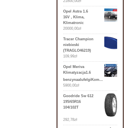
21800,00
zł
Opel Astra 1.6
16V , Klima,
Klimatronic
20000,00
zł
Tracer Champion
niebieski
(TRAGLO46219)
109,99
zł
Opel Meriva
Klimatyzacja1.6
benzynaalufelgiKom...
5900,00
zł
Goodride Sw 612
195/65R16
104/102T
292,78
zł