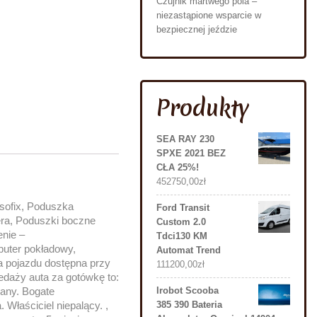
Czujnik martwego pola –
niezastąpione wsparcie w
bezpiecznej jeździe
Produkty
SEA RAY 230
SPXE 2021 BEZ
CŁA 25%!
452750,00
zł
Isofix, Poduszka
Ford Transit
era, Poduszki boczne
Custom 2.0
nie –
Tdci130 KM
uter pokładowy,
Automat Trend
a pojazdu dostępna przy
111200,00
zł
edaży auta za gotówkę to:
wany. Bogate
Irobot Scooba
łaściciel niepalący. ,
385 390 Bateria