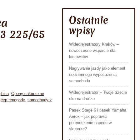
Ostatnie
ca
wpisy
3 225/65
Wideorejestratory Kraków –
nowoczesne wsparcie dla
kierowców
Nagrywanie jazdy jako element
codziennego wyposażenia
samochodu
Wideorejestrator – Twoje trzecie
ębica
,
Opony całoroczne
oko na drodze
jeep renegade
,
samochody z
Pasek Stage 6 i pasek Yamaha
Aerox – jak poprawić
przenoszenie napędu w
skuterze?