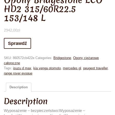
Opony Bridgestone ECO
HD2 315/60R22.5
153/148 L
2942,00
zł
Sprawdź
SKU:
860572cb422e
Categories:
Bridgestone
,
Opony ciężarowe
całoroczne
Tags:
isuzu d max
,
kia venga otomoto
,
mercedes gl
,
peugeot traveller
,
range rover evoque
Description
Description
Wyposażenie – bezpieczeństwo:Wyposażenie –