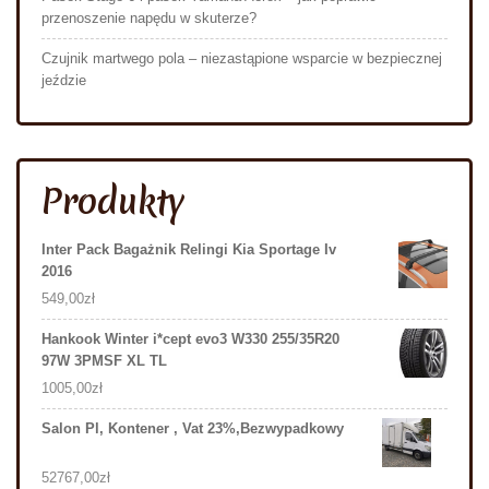
przenoszenie napędu w skuterze?
Czujnik martwego pola – niezastąpione wsparcie w bezpiecznej
jeździe
Produkty
Inter Pack Bagażnik Relingi Kia Sportage Iv
2016
549,00
zł
Hankook Winter i*cept evo3 W330 255/35R20
97W 3PMSF XL TL
1005,00
zł
Salon Pl, Kontener , Vat 23%,Bezwypadkowy
52767,00
zł