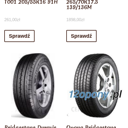
T001 205/55R16 91H
265/70R17.5
139/136M
261,00
zł
1898,00
zł
Sprawdź
Sprawdź
Bridgestone Duravis
Opona Bridgestone