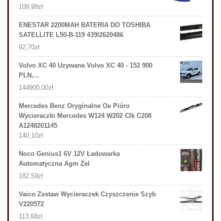
109,99
zł
ENESTAR 2200MAH BATERIA DO TOSHIBA
SATELLITE L50-B-119 439I2620486
92,70
zł
Volvo XC 40 Uzywane Volvo XC 40 - 152 900
PLN,...
144900,00
zł
Mercedes Benz Oryginalne Oe Pióro
Wycieraczki Mercedes W124 W202 Clk C208
A1248201145
140,10
zł
Noco Genius1 6V 12V Ładowarka
Automatyczna Agm Żel
182,59
zł
Vaico Zestaw Wycieraczek Czyszczenie Szyb
V220572
113,68
zł