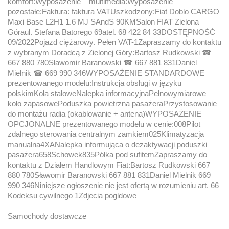
komfort:Wyposażenie – multimedia:Wyposażenie –
pozostałe:Faktura: faktura VATUszkodzony:Fiat Doblo CARGO
Maxi Base L2H1 1.6 MJ SAndS 90KMSalon FIAT Zielona
Góraul. Stefana Batorego 69atel. 68 422 84 33DOSTĘPNOŚĆ
09/2022Pojazd ciężarowy. Pełen VAT-1Zapraszamy do kontaktu
z wybranym Doradcą z Zielonej Góry:Bartosz Rudkowski ☎
667 880 780Sławomir Baranowski ☎ 667 881 831Daniel
Mielnik ☎ 669 990 346WYPOSAŻENIE STANDARDOWE
prezentowanego modelu:Instrukcja obsługi w języku
polskimKoła staloweNalepka informacyjnaPełnowymiarowe
koło zapasowePoduszka powietrzna pasażeraPrzystosowanie
do montażu radia (okablowanie + antena)WYPOSAŻENIE
OPCJONALNE prezentowanego modelu w cenie:008Pilot
zdalnego sterowania centralnym zamkiem025Klimatyzacja
manualna4XANalepka informująca o dezaktywacji poduszki
pasażera658Schowek835Półka pod sufitemZapraszamy do
kontaktu z Działem Handlowym Fiat:Bartosz Rudkowski 667
880 780Sławomir Baranowski 667 881 831Daniel Mielnik 669
990 346Niniejsze ogłoszenie nie jest ofertą w rozumieniu art. 66
Kodeksu cywilnego 1Zdjecia pogldowe
Samochody dostawcze