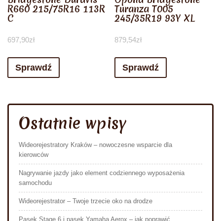
R660 215/75R16 113R
Turanza T005
C
245/35R19 93Y XL
697,90
zł
879,54
zł
Sprawdź
Sprawdź
Ostatnie wpisy
Wideorejestratory Kraków – nowoczesne wsparcie dla
kierowców
Nagrywanie jazdy jako element codziennego wyposażenia
samochodu
Wideorejestrator – Twoje trzecie oko na drodze
Pasek Stage 6 i pasek Yamaha Aerox – jak poprawić