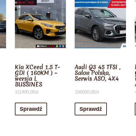
Kia XCeed 1.5 T-
Audi Q3 45 TFSI ,
GDI ( 160KM ) –
Salon Polska,
wersja L
Serwis ASO, 4X4
BUSSINES
111400,00
zł
156000,00
zł
Sprawdź
Sprawdź