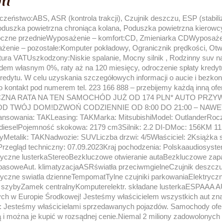
on
eństwo:ABS, ASR (kontrola trakcji), Czujnik deszczu, ESP (stabilizac
oduszka powietrzna chroniąca kolana, Poduszka powietrzna kierowc
oczne przednieWyposażenie – komfort:CD, Zmieniarka CDWyposaże
nie – pozostałe:Komputer pokładowy, Ogranicznik prędkości, Otwi
ura VATUszkodzony:Niskie spalanie, Mocny silnik , Rodzinny suv n
dem własnym 0%, raty aż na 120 miesięcy, odroczenie spłaty kredyt
redytu. W celu uzyskania szczegółowych informacji o aucie i bezkon
o kontakt pod numerem tel. 223 166 888 – przebijemy każdą inną ofe
IĘCZNA RATA NA TEN SAMOCHÓD JUŻ OD 174 PLN* AUTO PRZY
D TWÓJ DOM!DZWOŃ CODZIENNIE OD 8:00 DO 21:00 – NAWE
nsowania: TAKLeasing: TAKMarka: MitsubishiModel: OutlanderRocz
 dieselPojemność skokowa: 2179 cm3Silnik: 2.2 DI-DMoc: 156KM 1
yMetalik: TAKNadwozie: SUVLiczba drzwi: 4/5Właściciel: 2Książka 
zegląd techniczny: 07.09.2023Kraj pochodzenia: Polskaaudiosy
czne lusterkaStereoBezkluczowe otwieranie autaBezkluczowe zapa
pasoweAut. klimatyzacjaASRświatła przeciwmgielneCzujnik deszczu
ne swiatla dzienneTempomatTylne czujniki parkowaniaElektryczne
szybyZamek centralnyKomputerelektr. składane lusterkaESPAAA A
 w Europie Środkowej! Jesteśmy właścicielem wszystkich aut znaj
: Jesteśmy właścicielami sprzedawanych pojazdów. Samochody o
ą i można je kupić w rozsądnej cenie.Niemal 2 miliony zadowolonych k