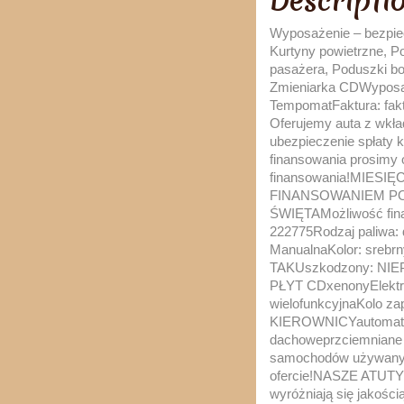
Descripti
Wyposażenie – bezpiecz
Kurtyny powietrzne, P
pasażera, Poduszki b
Zmieniarka CDWyposaże
TempomatFaktura: fakt
Oferujemy auta z wkła
ubezpieczenie spłaty k
finansowania prosimy 
finansowania!MIES
FINANSOWANIEM PO
ŚWIĘTAMożliwość fina
222775Rodzaj paliwa:
ManualnaKolor: srebrn
TAKUszkodzony: NIEPr
PŁYT CDxenonyElektry
wielofunkcyjnaKolo za
KIEROWNICYautomatycz
dachoweprzciemniane 
samochodów używanych
ofercie!NASZE ATUTY
wyróżniają się jakości