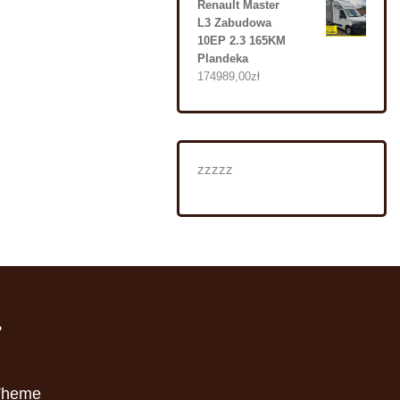
Renault Master
L3 Zabudowa
10EP 2.3 165KM
Plandeka
174989,00
zł
zzzzz
i
Theme