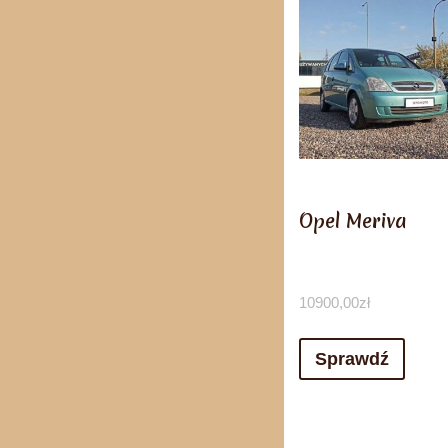
Opel Meriva
10900,00
zł
Sprawdź