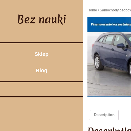
Skip
to
Home
/
Samochody osobo
content
Bez nauki
Sklep
Blog
Description