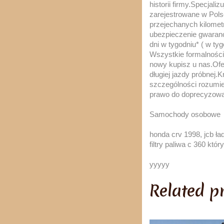
historii firmy.Specjal
zarejestrowane w Pols
przejechanych kilomet
ubezpieczenie gwaran
dni w tygodniu* ( w t
Wszystkie formalności
nowy kupisz u nas.Of
długiej jazdy próbnej.
szczególności rozumien
prawo do doprecyzowan
Samochody osobowe
honda crv 1998, jcb ła
filtry paliwa c 360 któ
yyyyy
Related p