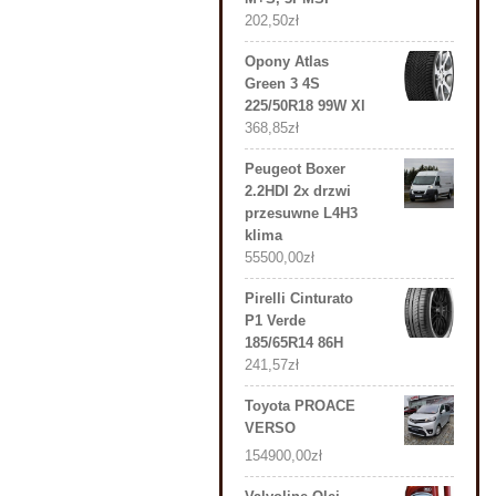
202,50
zł
Opony Atlas
Green 3 4S
225/50R18 99W Xl
368,85
zł
Peugeot Boxer
2.2HDI 2x drzwi
przesuwne L4H3
klima
55500,00
zł
Pirelli Cinturato
P1 Verde
185/65R14 86H
241,57
zł
Toyota PROACE
VERSO
154900,00
zł