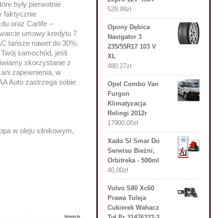
tóre były pierwotnie
529,99
zł
 faktycznie
u oraz Carlife –
Opony Dębica
warcie umowy kredytu 7
Navigator 3
 AC tańsze nawet do 30%.
235/55R17 103 V
Twój samochód, jeśli
XL
iwiamy skorzystanie z
480,27
zł
y ani zapewnienia, w
AAA Auto zastrzega sobie
Opel Combo Van
Furgon
Klimatyzacja
Relingi 2012r
17900,00
zł
opa w oleju silnikowym,
Xado Sl Smar Do
Serwisu Bieżni,
Orbitreka - 500ml
40,00
zł
Volvo S80 Xc60
Prawa Tuleja
Cukierek Wahacz
Tył Pr 31476222-2