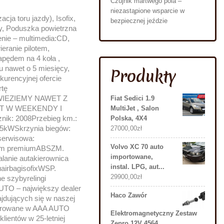
Czujnik martwego pola –
niezastąpione wsparcie w
ja toru jazdy), Isofix,
bezpiecznej jeździe
y, Poduszka powietrzna
nie – multimedia:CD,
eranie pilotem,
apędem na 4 koła ,
u nawet o 5 miesięcy,
Produkty
kurencyjnej ofercie
rtę
WIEZIEMY NAWET Z
Fiat Sedici 1.9
T W WEEKENDY I
MultiJet , Salon
nik: 2008Przebieg km.:
Polska, 4X4
15kWSkrzynia biegów:
27000,00
zł
serwisowa:
Volvo XC 70 auto
stem premiumABSZM.
importowane,
lanie autakierownica
instal. LPG, aut...
airbagisofixWSP.
29900,00
zł
 szybyrelingi
UTO – największy dealer
Haco Zawór
dujących się w naszej
ferowane w AAA AUTO
Elektromagnetyczny Zestaw
lientów w 25-letniej
Zepro 12V 4564