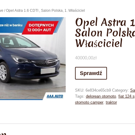
we
/ Opel Astra 1.6 CDTI , Salon Polska, 1. Właściciel
Opel Astra 1
Salon Polska
Właściciel
40000,00
zł
Sprawdź
SKU:
6e834ce65cb9
Category:
Sa
Tags:
delorean otomoto
,
fiat 124 s
otomoto camper
,
traktor