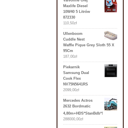
Valvoline Olej
Maxlife Diesel
10W40 5 Litrów
872330
110,50
zł
Ullenboom
Cuddle Nest
Waffle Pique Grey Sloth 55 X
95Cm
187,00
zł
Piekarnik
Samsung Dual
Cook Flex
NV75N5641RS
2099,00
zł
Mercedes Actros
2632 Bordmatic
4,80m+HDS*StanBdb*!
288000,00
zł