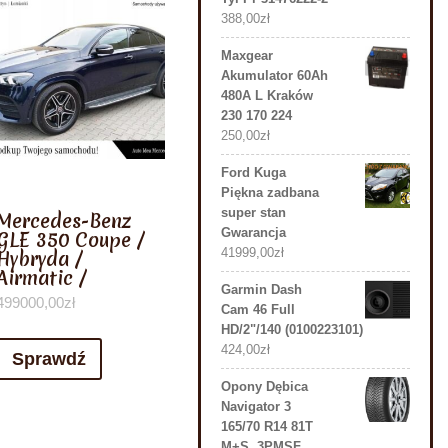
388,00
zł
Maxgear
Akumulator 60Ah
480A L Kraków
230 170 224
250,00
zł
Ford Kuga
Piękna zadbana
super stan
Mercedes-Benz
Gwarancja
GLE 350 Coupe /
41999,00
zł
Hybryda /
Airmatic /
Garmin Dash
499000,00
zł
Cam 46 Full
HD/2"/140 (0100223101)
424,00
zł
Sprawdź
Opony Dębica
Navigator 3
165/70 R14 81T
M+S, 3PMSF