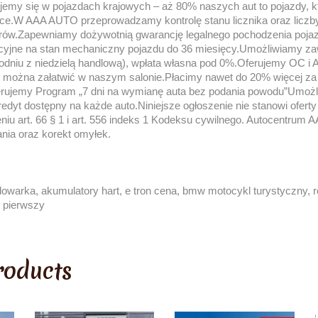
izujemy się w pojazdach krajowych – aż 80% naszych aut to pojazdy, k
ce.W AAA AUTO przeprowadzamy kontrolę stanu licznika oraz liczby
rów.Zapewniamy dożywotnią gwarancję legalnego pochodzenia pojazd
cyjne na stan mechaniczny pojazdu do 36 miesięcy.Umożliwiamy za
ygodniu z niedzielą handlową), wpłata własna pod 0%.Oferujemy OC i
 można załatwić w naszym salonie.Płacimy nawet do 20% więcej za 
erujemy Program „7 dni na wymianę auta bez podania powodu”Umożl
Kredyt dostępny na każde auto.Niniejsze ogłoszenie nie stanowi ofert
iu art. 66 § 1 i art. 556 indeks 1 Kodeksu cywilnego. Autocentrum 
ia oraz korekt omyłek.
dowarka, akumulatory hart, e tron cena, bmw motocykl turystyczny, r
ry pierwszy
roducts