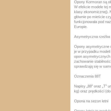
Opony Kormoran są obe
W efekcie modele tej m
klasy ekonomicznej). 
głównie po mieście cz
funkcjonowała pod naz
Europie.
Asymetryczna rzeźba 
Opony asymetryczne uz
je w przypadku modeli 
opon asymetrycznych d
zachowanie stabilnoś
sprawdzają się w samo
Oznaczenia 88T
Napisy „88” oraz „T” u
kg) oraz prędkości (do
Opona na sezon letni
Opony letnie to produ