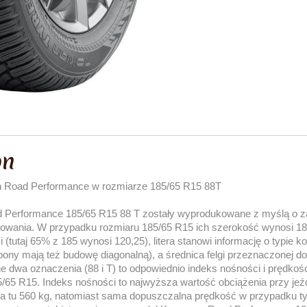
on
n Road Performance w rozmiarze 185/65 R15 88T
Performance 185/65 R15 88 T zostały wyprodukowane z myślą o z
żowania. W przypadku rozmiaru 185/65 R15 ich szerokość wynosi 18
 (tutaj 65% z 185 wynosi 120,25), litera stanowi informację o typie k
 opony mają też budowę diagonalną), a średnica felgi przeznaczonej do
jne dwa oznaczenia (88 i T) to odpowiednio indeks nośności i prędkoś
65 R15. Indeks nośności to najwyższa wartość obciążenia przy je
na tu 560 kg, natomiast sama dopuszczalna prędkość w przypadku t