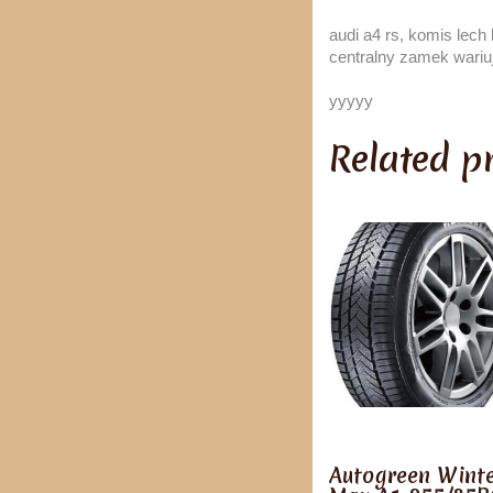
audi a4 rs, komis lech
centralny zamek wariuj
yyyyy
Related p
Autogreen Wint