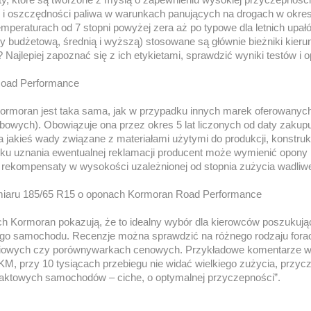
y i oszczędności paliwa w warunkach panujących na drogach w okres
emperaturach od 7 stopni powyżej zera aż po typowe dla letnich upał
sy budżetową, średnią i wyższą) stosowane są głównie bieżniki kier
? Najlepiej zapoznać się z ich etykietami, sprawdzić wyniki testów i 
Road Performance
rmoran jest taka sama, jak w przypadku innych marek oferowanych
obowych). Obowiązuje ona przez okres 5 lat liczonych od daty zaku
a jakieś wady związane z materiałami użytymi do produkcji, konstru
u uznania ewentualnej reklamacji producent może wymienić opony 
ić rekompensaty w wysokości uzależnionej od stopnia zużycia wadliw
miaru 185/65 R15 o oponach Kormoran Road Performance
ich Kormoran pokazują, że to idealny wybór dla kierowców poszukują
go samochodu. Recenzje można sprawdzić na różnego rodzaju fora
ciowych czy porównywarkach cenowych. Przykładowe komentarze wy
, przy 10 tysiącach przebiegu nie widać wielkiego zużycia, przyc
aktowych samochodów – ciche, o optymalnej przyczepności”.