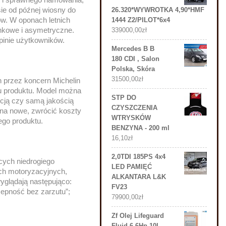
ie od późnej wiosny do
26.320*WYWROTKA 4,90*HMF
ów. W oponach letnich
1444 Z2/PILOT*6x4
unkowe i asymetryczne.
339000,00
zł
opinie użytkowników.
Mercedes B B
180 CDI , Salon
Polska, Skóra
31500,00
zł
 przez koncern Michelin
pu produktu. Model można
STP DO
kcją czy samą jakością
CZYSZCZENIA
na nowe, zwrócić koszty
WTRYSKÓW
ego produktu.
BENZYNA - 200 ml
16,10
zł
2,0TDI 185PS 4x4
cych niedrogiego
LED PAMIĘĆ
ch motoryzacyjnych,
ALKANTARA L&K
glądają następująco:
FV23
zepność bez zarzutu”;
79900,00
zł
Zf Olej Lifeguard
Fluid 6 6Hp 10L