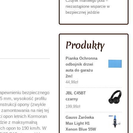
Czujnik martwego pola –
niezastąpione wsparcie w
bezpiecznej jeździe
Produkty
Pianka Ochronna
odbojnik drzwi
auta do garażu
2m!
44,99
zł
apewnieniu bezpiecznego
JBL C45BT
5 mm, wysokość profilu
czarny
onstrukcji opony (zwykle
199,99
zł
 zamontowania na niej tej
ci opon letnich Kormoran
Gauss Żarówka
ździe z maksymalną
Max Light H1
ych opon to 190 km/h. W
Xenon Blue 55W