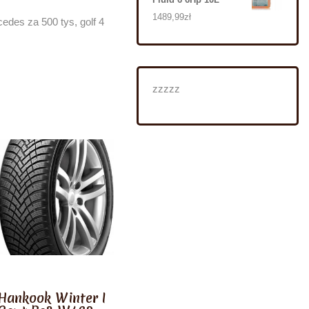
1489,99
zł
edes za 500 tys, golf 4
zzzzz
Hankook Winter I