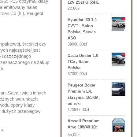
/65 R15 otrzymał klasy
12V 2Szt Gl55H1
za emitowany hałas
22,66
zł
roen C3 (III), Peugeot
Hyundai i30 1.4
CVVT , Salon
Polska, Serwis
ASO
paktowej, średniej czy
39000,00
zł
ch najczęściej jest
Dacia Duster 1.0
o i oszczędnego
TCe , Salon
przeznaczonego na zakup
Polska
um.
67000,00
zł
Peugeot Boxer
Premium L4,
n, Sava i wielu innych
skrzynia, 165KM,
 różnych warunkach
od reki
owodu opony klasy
170847,00
zł
yt dużych przebiegów
Amsoil Premium
Amo 10W40 1Qt
asu
55,00
zł