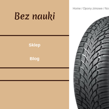
Skip
to
Home
/
Opony zimowe
/ No
content
Bez nauki
Sklep
Blog