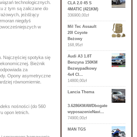
wiązań technologicznych.
CLA 2.0 45 S
ku z tym są zaliczane do
4MATIC (421KM)
trażowych, jeżdżący
336900,00
zł
ormoran niegdyś
Mil Tec Assault
jnowocześniejszych w
20l Coyote
Beżowy
168,95
zł
Audi A3 1.8T
 Najczęściej spotyka się
Benzyna 150KM
 ekonomicznej. Bieżnik
Bezwypadkowy
h odpowiada za
4x4 Cl...
wody. Opony asymetryczne
14800,00
zł
rdziej równomiernie.
Lancia Thema
3.6286KMAWDbogate
indeks nośności (do 560
wyposazenieNavi...
u opon letnich.
74900,00
zł
MAN TGS
ci i sprawnego hamowania,