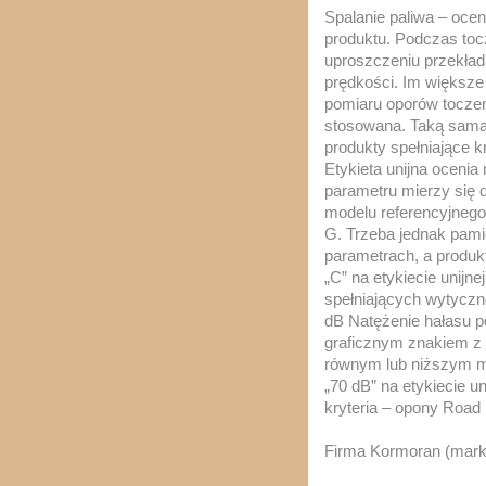
Spalanie paliwa – oce
produktu. Podczas tocz
uproszczeniu przekłada
prędkości. Im większe
pomiaru oporów toczeni
stosowana. Taką samą o
produkty spełniające 
Etykieta unijna oceni
parametru mierzy się d
modelu referencyjnego
G. Trzeba jednak pamię
parametrach, a produkt
„C” na etykiecie unijn
spełniających wytyczne
dB Natężenie hałasu p
graficznym znakiem z j
równym lub niższym ma
„70 dB” na etykiecie u
kryteria – opony Road 
Firma Kormoran (mark