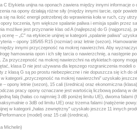
na C Etykieta unijna na oponach zawiera między innymi informacje o
enia na opony działają różne siły (między innymi tarcie, opór powietrz
 się na ilość energii potrzebnej do wprawienia koła w ruch, czy utr
 opory toczenia, tym większe spalanie paliwa i emisja spalin przez
a możliwe jest przyznanie klas od A (najlepsza) do G (najgorsza), p
cenę – „C” na etykiecie unijnej w kategorii „spalanie paliwa” uzyska
kryteria – opony 185/65 R15 (rozmiar) oraz letnie (sezon). Hamowan
a między innymi przyczepność na mokrej nawierzchni. Aby wyznaczy
rogę hamowania opon i ich siłę tarcia o nawierzchnię, a następnie 
. Za przyczepność na mokrej nawierzchni na etykietach opony mogą
tać, klasa D nie jest używana dla lepszego rozgraniczenia modeli o
y z klasą G są po prostu niebezpieczne i nie dopuszcza się ich do o
ej w kategorii „przyczepność na mokrej nawierzchni” uzyskało jeszcz
 – opony letnie (sezon), 15 cali (średnica) oraz ekonomiczna (klasa
odczas pracy opony oznaczane jest wartością liczbową podaną w de
edną falą (hałas co najmniej 3 dB poniżej limitu UE), dwoma falami 
ksymalnie o 3dB od limitu UE) oraz trzema falami (natężenie powyże
nijnej w kategorii „hałas zewnętrzny” uzyskało jeszcze 11 innych pro
Performance (model) oraz 15 cali (średnica).
a Michelin)