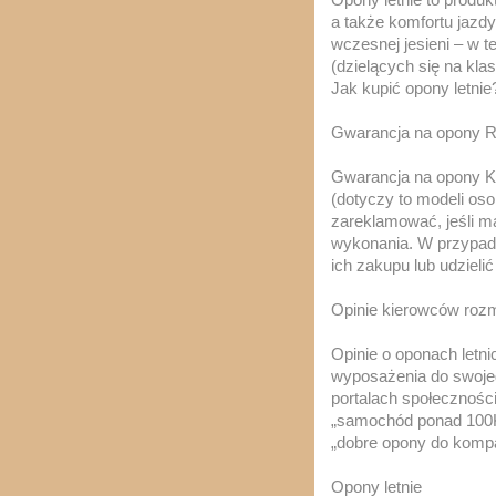
a także komfortu jazd
wczesnej jesieni – w t
(dzielących się na kla
Jak kupić opony letnie
Gwarancja na opony 
Gwarancja na opony Ko
(dotyczy to modeli os
zareklamować, jeśli m
wykonania. W przypadk
ich zakupu lub udziel
Opinie kierowców roz
Opinie o oponach letn
wyposażenia do swoje
portalach społecznoś
„samochód ponad 100KM
„dobre opony do komp
Opony letnie