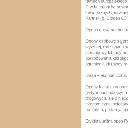
ramach europejskiego
C w kategorii hamowan
zewnętrzny. Omawiany p
Partner (I), Citroen C3
Opona do samochodó
Opony osobowe są proj
wyższej, rodzinnych s
kierunkowy lub asymet
podróżowania każdego
ogumienia kierowcy m
Klasa – ekonomiczna. 
Opony klasy ekonomic
(w tym pochodzących z
drogowych, ale o niec
ekonomicznej polecane
rocznych, preferują sp
Etykieta unijna opon 