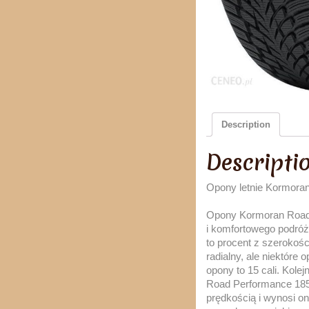
Description
Descripti
Opony letnie Kormora
Opony Kormoran Road 
i komfortowego podró
to procent z szerokości
radialny, ale niektóre
opony to 15 cali. Kole
Road Performance 185/
prędkością i wynosi o