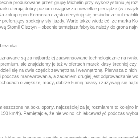
cnie produkowane przez grupę Michelin przy wykorzystaniu jej roz
arki oferują dobry poziom osiągów za niewielkie pieniądze (w związ
Na zakup opon Kormoran często decydują się posiadacze aut małoli
y preferujący spokojny styl jazdy. Warto także wiedzieć, że marka K
wą Stomil Olsztyn – obecnie tamtejsza fabryka należy do grona na
bieżnika
nawane są za najbardziej zaawansowane technologicznie na rynku.
premium, ale znajdziemy je też w ofertach marek klasy średniej czy
zieli się na dwie części: zewnętrzną i wewnętrzną. Pierwsza z nic
ci podczas manewrowania, a zadaniem drugiej jest odprowadzanie 
chodach o większej mocy, dobrze tłumią hałasy i zużywają się najba
mieszczone na boku opony, najczęściej za jej rozmiarem to kolejno 
 190 km/h). Pamiętajcie, że nie wolno ich lekceważyć podczas wybor
kty, które są tworzone z myślą o zapewnieniu wysokiej przyczepnoś