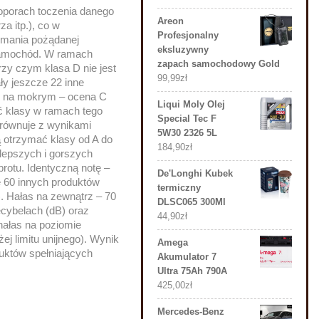
 oporach toczenia danego
Areon
a itp.), co w
Profesjonalny
zymania pożądanej
eksluzywny
 samochód. W ramach
zapach samochodowy Gold
rzy czym klasa D nie jest
99,99
zł
ły jeszcze 22 inne
ie na mokrym – ocena C
Liqui Moly Olej
ć klasy w ramach tego
Special Tec F
porównuje z wynikami
5W30 2326 5L
 otrzymać klasy od A do
184,90
zł
 lepszych i gorszych
brotu. Identyczną notę –
De'Longhi Kubek
e 60 innych produktów
termiczny
). Hałas na zewnątrz – 70
DLSC065 300Ml
cybelach (dB) oraz
44,90
zł
(hałas na poziomie
j limitu unijnego). Wynik
Amega
duktów spełniających
Akumulator 7
Ultra 75Ah 790A
425,00
zł
Mercedes-Benz