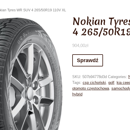
kian Tyres WR SUV 4 265/50R19 110V XL
Nokian Tyr
4 265/50R1
904,00
zł
Sprawdź
SKU:
507b94778d3d
Categories:
Tags:
csp cichoński
,
golf
,
kia cee
otomoto częstochowa
,
samochody
hybrid