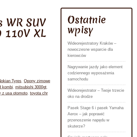
Ostatnie
es WR SUV
wpisy
9 110V XL
Wideorejestratory Kraków –
nowoczesne wsparcie dla
kierowców
Nagrywanie jazdy jako element
codziennego wyposażenia
samochodu
Nokian Tyres
,
Opony zimowe
d kombi
,
mitsubishi 3000gt
,
Wideorejestrator – Twoje trzecie
 z usa otomoto
,
toyota chr
oko na drodze
Pasek Stage 6 i pasek Yamaha
Aerox – jak poprawić
przenoszenie napędu w
skuterze?