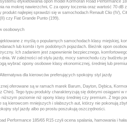
 systemu etykietowania opon model Kormoran Road Performance 185
ia na mokrej nawierzchni, C za opory toczenia oraz wartość 70 dB 
rodukt najlepiej sprawdzi się w samochodach Renault Clio (IV), Cit
 (II) czy Fiat Grande Punto (199).
w osobowych
ektowane z myślą o popularnych samochodach klasy miejskiej, kom
edanach lub kombi i tym podobnych pojazdach. Bieżnik opon osobowy
ryczny. Ich zadaniem jest zapewnienie bezpiecznego, komfortoweg
 dnia. W zależności od stylu jazdy, mocy samochodu czy budżetu 
ogą wybrać opony osobowe klasy ekonomicznej, średniej lub premi
Alternatywa dla kierowców preferujących spokojny styl jazdy
znej oferowane są w ramach marek Barum, Dayton, Dębica, Kormora
 Chin). Tego typu produkty charakteryzują się dobrymi osiągami w
o niższym poziomie niż opony klasy średniej czy premium. Z tego p
 są kierowcom mniejszych i słabszych aut, którzy nie pokonują zb
okojny styl jazdy albo po prostu poszukują oszczędności.
Road Performance 185/65 R15 czyli ocena spalania, hamowania i hał