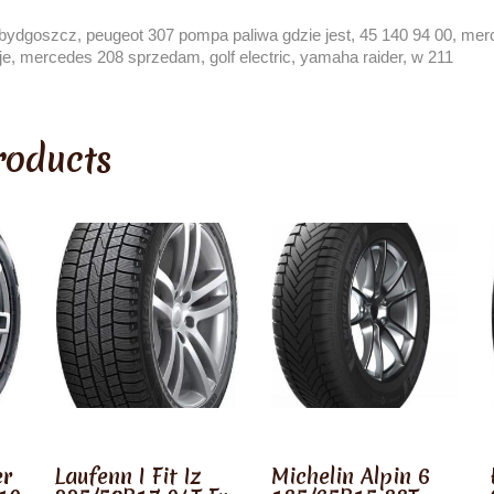
 bydgoszcz, peugeot 307 pompa paliwa gdzie jest, 45 140 94 00, merc
e, mercedes 208 sprzedam, golf electric, yamaha raider, w 211
roducts
er
Laufenn I Fit Iz
Michelin Alpin 6