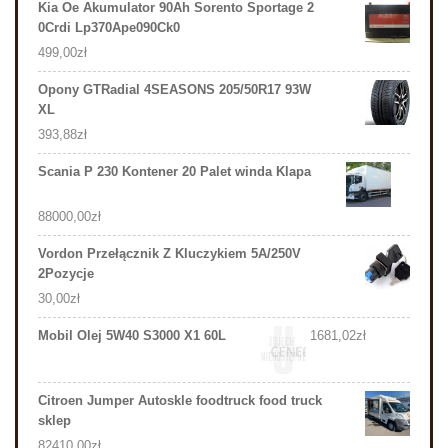
Kia Oe Akumulator 90Ah Sorento Sportage 2
0Crdi Lp370Ape090Ck0
499,00
zł
Opony GTRadial 4SEASONS 205/50R17 93W
XL
393,88
zł
Scania P 230 Kontener 20 Palet winda Klapa
88000,00
zł
Vordon Przełącznik Z Kluczykiem 5A/250V
2Pozycje
30,00
zł
Mobil Olej 5W40 S3000 X1 60L
1681,02
zł
Citroen Jumper Autoskle foodtruck food truck
sklep
82410,00
zł