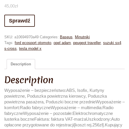
45,00
zł
Sprawdź
SKU:
a10694970a49
Categories:
Baseus
,
Minutniki
Tags:
ford ecosport otomoto
,
opel adam
,
peugeot traveller
,
suzuki sx4
s-cross
,
tesla model x
Description
Description
Wyposażenie – bezpieczeństwo:ABS, Isofix, Kurtyny
powietrzne, Poduszka powietrzna kierowcy, Poduszka
powietrzna pasażera, Poduszki boczne przednieWyposażenie –
komfort:Radio fabryczneWyposażenie – multimedia:Radio
fabryczneWyposażenie – pozostałe:Elektrochromatyczne
lusterka boczneFaktura: faktura VAT-marżaUszkodzony:Auto
opłacone przygotowane do rejestracji[koszt rej.256zł].Kupujący