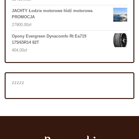
JACHTY Łodzie motorowe łódź motorowa
PROMOCJA
27900,00
zł
Opony Evergreen Dynacomfo Rt Ea719
175/65R14 82T
404,00
zł
zzzzz