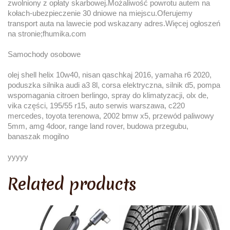
zwolniony z opłaty skarbowej.Możaliwość powrotu autem na
kołach-ubezpieczenie 30 dniowe na miejscu.Oferujemy
transport auta na lawecie pod wskazany adres.Więcej ogłoszeń
na stronie;fhumika.com
Samochody osobowe
olej shell helix 10w40, nisan qaschkaj 2016, yamaha r6 2020,
poduszka silnika audi a3 8l, corsa elektryczna, silnik d5, pompa
wspomagania citroen berlingo, spray do klimatyzacji, olx de,
vika części, 195/55 r15, auto serwis warszawa, c220
mercedes, toyota terenowa, 2002 bmw x5, przewód paliwowy
5mm, amg 4door, range land rover, budowa przegubu,
banaszak mogilno
yyyyy
Related products