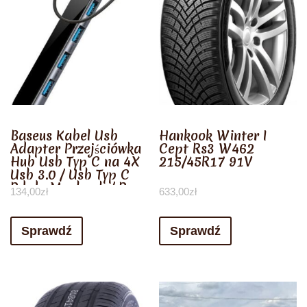
Baseus Kabel Usb
Hankook Winter I
Adapter Przejściówka
Cept Rs3 W462
Hub Usb Typ C na 4X
215/45R17 91V
Usb 3.0 / Usb Typ C
Pd do Macbook / Pc
134,00
zł
633,00
zł
Szary (Cahub-Ez0G)
(Cah
Sprawdź
Sprawdź