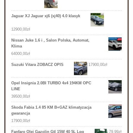
Jaguar XJ Jaguar xj6 (xj40) 4.0 klasyk
12900,00
zł
Nissan Juke 1.6 i , Salon Polska, Automat,
Klima
64000,00
zł
Suzuki Vitara ZOBACZ OPIS
17900,00
zł
Opel Insignia 2.0BI TURBO 4x4 194KM OPC
LINE
39500,00
zł
Skoda Fabia 1.4 85 KM B+GAZ klimatyzacja
gwarancja
17900,00
zł
Fanfaro Olej Gazolin Gtl 15W 40 5L Lpg
79,99
zł