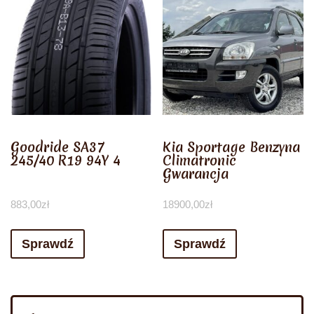
Goodride SA37
Kia Sportage Benzyna
245/40 R19 94Y 4
Climatronic
Gwarancja
883,00
zł
18900,00
zł
Sprawdź
Sprawdź