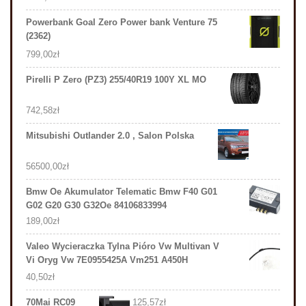
Powerbank Goal Zero Power bank Venture 75
(2362)
799,00
zł
Pirelli P Zero (PZ3) 255/40R19 100Y XL MO
742,58
zł
Mitsubishi Outlander 2.0 , Salon Polska
56500,00
zł
Bmw Oe Akumulator Telematic Bmw F40 G01
G02 G20 G30 G32Oe 84106833994
189,00
zł
Valeo Wycieraczka Tylna Pióro Vw Multivan V
Vi Oryg Vw 7E0955425A Vm251 A450H
40,50
zł
70Mai RC09
125,57
zł