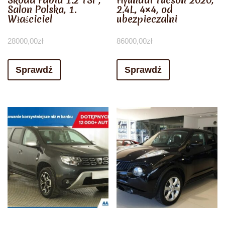
Skoda Fabia 1.2 TSI ,
Hyundai Tucson 2020,
Salon Polska, 1.
2.4L, 4×4, od
Właściciel
ubezpieczalni
28000,00
zł
86000,00
zł
Sprawdź
Sprawdź