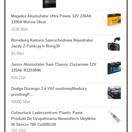
Megatex Akumulator Ultra Power 12V 230Ah
1350A Mocna Ukrai
1039,00
zł
Roneberg Kamera Samochodowa Rejestrator
Jazdy Z Funkcją Ir Rong30
93,99
zł
Jenox Akumulator Sam Classic Ciężarowe 12V
125Ah R125384K
520,22
zł
Dodge Durango 3.6 V67 osobowyNieduzy
przebiegP...
39000,00
zł
Colourlock Lederzentrum Plastic Paste
Produkt Do Uzupełniania Niewielkich Ubytków
W Skórze 7Ml Col000128
101,15
zł