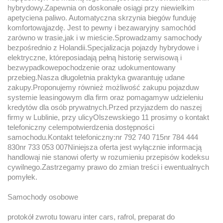
hybrydowy.Zapewnia on doskonałe osiągi przy niewielkim
apetyciena paliwo. Automatyczna skrzynia biegów funduję
komfortowąjazdę. Jest to pewny i bezawaryjny samochód
zarówno w trasie,jak i w mieście.Sprowadzamy samochody
bezpośrednio z Holandii.Specjalizacja pojazdy hybrydowe i
elektryczne, któreposiadają pełną historię serwisową i
bezwypadkowepochodzenie oraz udokumentowany
przebieg.Nasza długoletnia praktyka gwarantuję udane
zakupy.Proponujemy również możliwość zakupu pojazduw
systemie leasingowym dla firm oraz pomagamyw udzieleniu
kredytów dla osób prywatnych.Przed przyjazdem do naszej
firmy w Lublinie, przy ulicyOlszewskiego 11 prosimy o kontakt
telefoniczny celempotwierdzenia dostępności
samochodu.Kontakt telefoniczny:nr 792 740 715nr 784 444
830nr 733 053 007Niniejsza oferta jest wyłącznie informacją
handlowąi nie stanowi oferty w rozumieniu przepisów kodeksu
cywilnego.Zastrzegamy prawo do zmian treści i ewentualnych
pomyłek.
Samochody osobowe
protokół zwrotu towaru inter cars, rafrol, preparat do