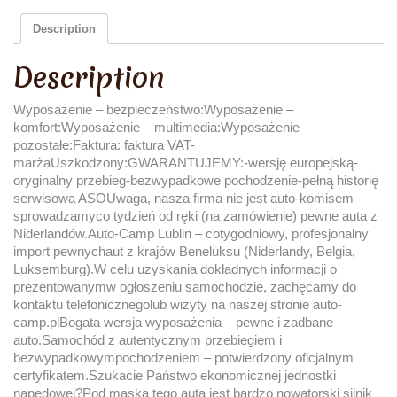
Description
Description
Wyposażenie – bezpieczeństwo:Wyposażenie –
komfort:Wyposażenie – multimedia:Wyposażenie –
pozostałe:Faktura: faktura VAT-
marżaUszkodzony:GWARANTUJEMY:-wersję europejską-
oryginalny przebieg-bezwypadkowe pochodzenie-pełną historię
serwisową ASOUwaga, nasza firma nie jest auto-komisem –
sprowadzamyco tydzień od ręki (na zamówienie) pewne auta z
Niderlandów.Auto-Camp Lublin – cotygodniowy, profesjonalny
import pewnychaut z krajów Beneluksu (Niderlandy, Belgia,
Luksemburg).W celu uzyskania dokładnych informacji o
prezentowanymw ogłoszeniu samochodzie, zachęcamy do
kontaktu telefonicznegolub wizyty na naszej stronie auto-
camp.plBogata wersja wyposażenia – pewne i zadbane
auto.Samochód z autentycznym przebiegiem i
bezwypadkowympochodzeniem – potwierdzony oficjalnym
certyfikatem.Szukacie Państwo ekonomicznej jednostki
napędowej?Pod maską tego auta jest bardzo nowatorski silnik