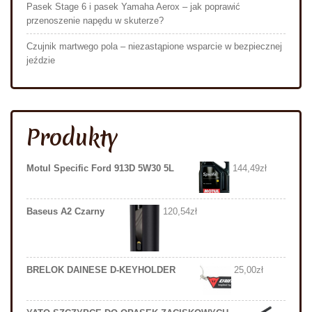
Pasek Stage 6 i pasek Yamaha Aerox – jak poprawić
przenoszenie napędu w skuterze?
Czujnik martwego pola – niezastąpione wsparcie w bezpiecznej
jeździe
Produkty
Motul Specific Ford 913D 5W30 5L
144,49
zł
Baseus A2 Czarny
120,54
zł
BRELOK DAINESE D-KEYHOLDER
25,00
zł