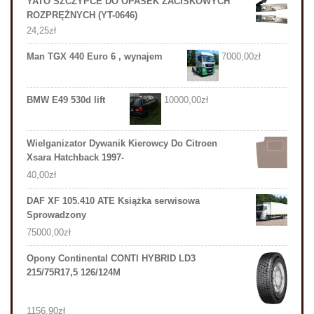
YATO SZCZYPCE DO OPASEK ZACISKOWYCH
ROZPRĘŻNYCH (YT-0646)
24,25
zł
Man TGX 440 Euro 6 , wynajem
7000,00
zł
BMW E49 530d lift
10000,00
zł
Wielganizator Dywanik Kierowcy Do Citroen
Xsara Hatchback 1997-
40,00
zł
DAF XF 105.410 ATE Książka serwisowa
Sprowadzony
75000,00
zł
Opony Continental CONTI HYBRID LD3
215/75R17,5 126/124M
1156,90
zł