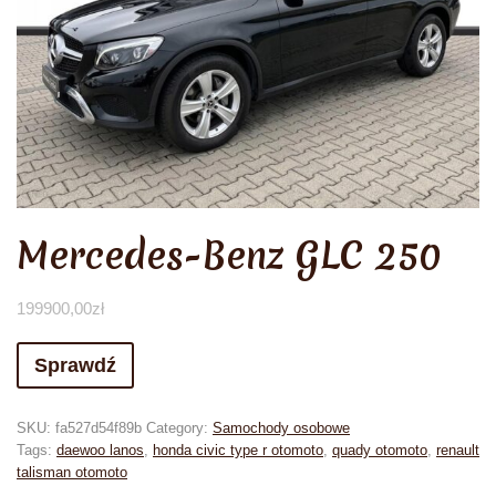
Mercedes-Benz GLC 250
199900,00
zł
Sprawdź
SKU:
fa527d54f89b
Category:
Samochody osobowe
Tags:
daewoo lanos
,
honda civic type r otomoto
,
quady otomoto
,
renault
talisman otomoto