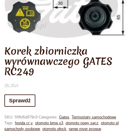
Korek zbiorniczka
wyrównawczego GATES
RC249
26,35
zł
Sprawdź
SKU:
5f9fd5d979c9
Categories:
Gates
,
Termostaty samochodowe
Tags:
honda cr v
,
otomoto bmw x3
,
otomoto nowy sącz
,
otomoto pl
samochody osobowe
,
otomoto płock
,
range rover evoque