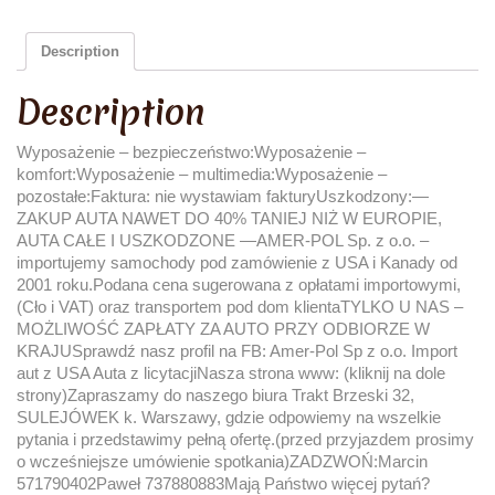
Description
Description
Wyposażenie – bezpieczeństwo:Wyposażenie –
komfort:Wyposażenie – multimedia:Wyposażenie –
pozostałe:Faktura: nie wystawiam fakturyUszkodzony:—
ZAKUP AUTA NAWET DO 40% TANIEJ NIŻ W EUROPIE,
AUTA CAŁE I USZKODZONE —AMER-POL Sp. z o.o. –
importujemy samochody pod zamówienie z USA i Kanady od
2001 roku.Podana cena sugerowana z opłatami importowymi,
(Cło i VAT) oraz transportem pod dom klientaTYLKO U NAS –
MOŻLIWOŚĆ ZAPŁATY ZA AUTO PRZY ODBIORZE W
KRAJUSprawdź nasz profil na FB: Amer-Pol Sp z o.o. Import
aut z USA Auta z licytacjiNasza strona www: (kliknij na dole
strony)Zapraszamy do naszego biura Trakt Brzeski 32,
SULEJÓWEK k. Warszawy, gdzie odpowiemy na wszelkie
pytania i przedstawimy pełną ofertę.(przed przyjazdem prosimy
o wcześniejsze umówienie spotkania)ZADZWOŃ:Marcin
571790402Paweł 737880883Mają Państwo więcej pytań?