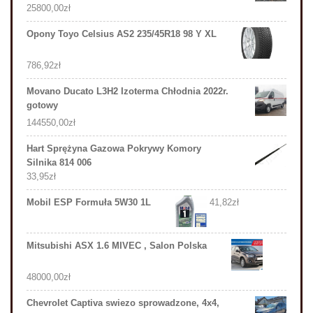
25800,00
zł
Opony Toyo Celsius AS2 235/45R18 98 Y XL
786,92
zł
Movano Ducato L3H2 Izoterma Chłodnia 2022r.
gotowy
144550,00
zł
Hart Sprężyna Gazowa Pokrywy Komory
Silnika 814 006
33,95
zł
Mobil ESP Formuła 5W30 1L
41,82
zł
Mitsubishi ASX 1.6 MIVEC , Salon Polska
48000,00
zł
Chevrolet Captiva swiezo sprowadzone, 4x4,