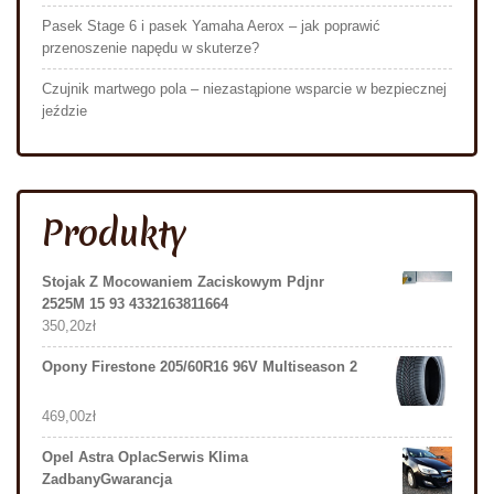
Pasek Stage 6 i pasek Yamaha Aerox – jak poprawić
przenoszenie napędu w skuterze?
Czujnik martwego pola – niezastąpione wsparcie w bezpiecznej
jeździe
Produkty
Stojak Z Mocowaniem Zaciskowym Pdjnr
2525M 15 93 4332163811664
350,20
zł
Opony Firestone 205/60R16 96V Multiseason 2
469,00
zł
Opel Astra OplacSerwis Klima
ZadbanyGwarancja