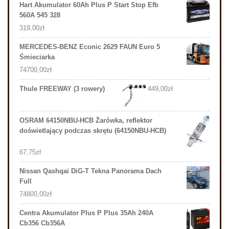
Hart Akumulator 60Ah Plus P Start Stop Efb
560A 545 328
319,00
zł
MERCEDES-BENZ Econic 2629 FAUN Euro 5
Śmieciarka
74700,00
zł
Thule FREEWAY (3 rowery)
449,00
zł
OSRAM 64150NBU-HCB Żarówka, reflektor
doświetlający podczas skrętu (64150NBU-HCB)
67,75
zł
Nissan Qashqai DiG-T Tekna Panorama Dach
Full
74800,00
zł
Centra Akumulator Plus P Plus 35Ah 240A
Cb356 Cb356A