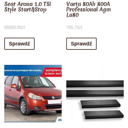
Seat Arona 1.0 TSI
Varta 80Ah 800A
Style Start&Stop
Professional Agm
La80
85000,00
zł
785,70
zł
Sprawdź
Sprawdź