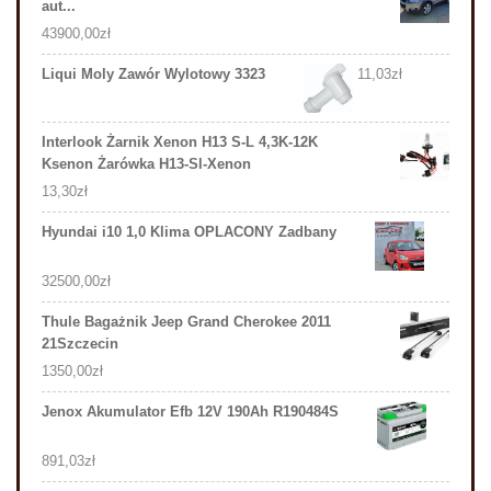
aut...
43900,00
zł
Liqui Moly Zawór Wylotowy 3323
11,03
zł
Interlook Żarnik Xenon H13 S-L 4,3K-12K
Ksenon Żarówka H13-Sl-Xenon
13,30
zł
Hyundai i10 1,0 Klima OPLACONY Zadbany
32500,00
zł
Thule Bagażnik Jeep Grand Cherokee 2011
21Szczecin
1350,00
zł
Jenox Akumulator Efb 12V 190Ah R190484S
891,03
zł