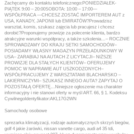
Zachęcamy do kontaktu telefonicznego:PONIEDZIAŁEK-
PIĄTEK 9:00 – 20:00SOBOTA: 10:00 – 17:00—
WSPÓŁPRACA —CHCESZ ZOSTAĆ IMPORTEREM AUT z
USA, KANADY, JAPONII lub EMIRATÓW?Prowadzisz
warsztat, komis, szukasz zajęcia lub pracujesz i chcesz
dorobić?Proponujemy prowizje za polecenie klienta, bardzo
atrakcyjne warunki współpracy, a także szkolenia…– ROCZNIE
SPROWADZAMY DO KRAJU SETKI SAMOCHODÓW–
POSIADAMY WŁASNY MAGAZYN PRZEŁADUNKOWY W
USA– ZARABIAJ NA AUTACH Z LICYTACJI– NIŻSZE
PROWIZJE DLA STAŁYCH KLIENTÓW– OFERUJEMY
POMOC W NAPRAWIE AUT USZKODZONYCH–
WSPÓŁPRACUJEMY Z WARSZTATAMI BLACHARSKO –
LAKIERNICZYMI– SZUKASZ INNEGO AUTA? ZAPYTAJ O
POZOSTAŁĄ OFERTĘ…Niniejsze ogłoszenie ma charakter
informacyjny i nie stanowi oferty w myśl ART. 66, § 1. Kodeksu
CywilnegoIdentyfikator:AKL17G2WN
Samochody osobowe
sprezarka klimatyzacji, rodzaje automatycznych skrzyń biegów,
golf 4 jakie żarówki, nissan vanette cargo, audi a4 35 tdi,