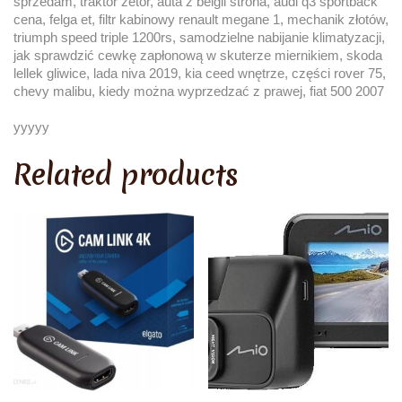
sprzedam, traktor zetor, auta z belgii strona, audi q3 sportback
cena, felga et, filtr kabinowy renault megane 1, mechanik złotów,
triumph speed triple 1200rs, samodzielne nabijanie klimatyzacji,
jak sprawdzić cewkę zapłonową w skuterze miernikiem, skoda
lellek gliwice, lada niva 2019, kia ceed wnętrze, części rover 75,
chevy malibu, kiedy można wyprzedzać z prawej, fiat 500 2007
yyyyy
Related products