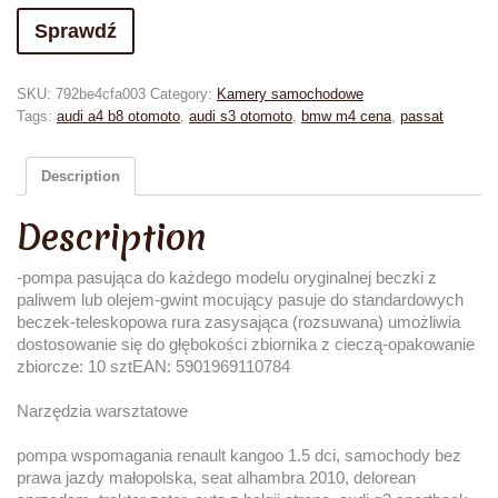
Sprawdź
SKU:
792be4cfa003
Category:
Kamery samochodowe
Tags:
audi a4 b8 otomoto
,
audi s3 otomoto
,
bmw m4 cena
,
passat
Description
Description
-pompa pasująca do każdego modelu oryginalnej beczki z
paliwem lub olejem-gwint mocujący pasuje do standardowych
beczek-teleskopowa rura zasysająca (rozsuwana) umożliwia
dostosowanie się do głębokości zbiornika z cieczą-opakowanie
zbiorcze: 10 sztEAN: 5901969110784
Narzędzia warsztatowe
pompa wspomagania renault kangoo 1.5 dci, samochody bez
prawa jazdy małopolska, seat alhambra 2010, delorean