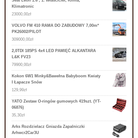
Seat Leon 1.6 , 1. Właściciel, Klima,
Klimatronic
23000,00
zł
VOLVO FM 410 RAMA DO ZABUDOWY 7,00m*
PK26002/PILOT
309000,00
zł
2,0TDI 185PS 4x4 LED PAMIĘĆ ALKANTARA
L&K FV23
79900,00
zł
Kokon 6W1 Minky&Bawełna Babyboom Kwiaty
I Łapacze Snów
129,99
zł
YATO Zestaw O-ringów gumowych 419szt. (YT-
06876)
35,30
zł
Arks Rozdzielacz Gniazda Zapalniczki
Arhwcr2Car3U