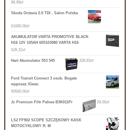
99,99
zł
Skoda Octavia 2.0 TDI , Salon Polska
61000,00
zł
AKUMULATOR VARTA PROMOTIVE BLACK
H16 12V 105AH 605103080 VARTA H16
528,32
zł
Hart Akumulator 553 545
328,83
zł
Ford Transit Connect 3 osob. Bogate
wyposaż.!Gwar.
50500,00
zł
Jc Premium Filtr Paliwa B3K011Pr
29,00
zł
LS2 FF902 SCOPE SZCZĘKOWY KASK
MOTOCYKLOWY R. M