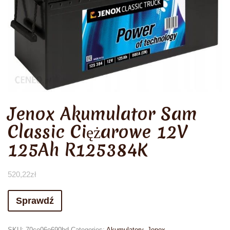
Jenox Akumulator Sam
Classic Ciężarowe 12V
125Ah R125384K
520,22
zł
Sprawdź
SKU:
70ce06e690bd
Categories:
Akumulatory
,
Jenox