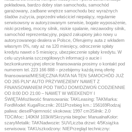
pokładowa, bardzo dobry stan samochodu, samochód
garażowany, zadbane wnętrze samochodu bez wyraźnych
śladów zużycia, poprzedni właściciel niepalący, regularnie
serwisowsny w autoryzowanym serwisie, bogate wyposażenie,
niski przebieg, mocny silnik, niskie spalanie, niezawodny silnik,
samochód reprezentacyjny, pojazd zakupiony jako nowy u
autoryzowanego dealera w Polsce, Oferujemy auta z wkładem
własnym 0%, raty aż na 120 miesięcy, odroczenie spłaty
kredytu nawet o 5 miesięcy, ubezpieczenie spłaty kredytu. W
celu uzyskania szczegółowych informacji o aucie i
bezkonkurencyjnej ofercie finansowania prosimy o kontakt pod
numerem tel. 223 166 888 – przebijemy każdą inną ofertę
finansowania!MIESIĘCZNA RATA NA TEN SAMOCHÓD JUŻ
OD 265 PLN* AUTO PRZYWIEZIEMY NAWET Z
FINANSOWANIEM POD TWÓJ DOM!DZWOŃ CODZIENNIE
OD 8:00 DO 21:00 – NAWET W WEEKENDY I
ŚWIĘTAMożliwość finansowania: TAKLeasing: TAKMarka:
FordModel: KugaRocznik: 2011Przebieg km.: 156169Rodzaj
paliwa: dieselPojemność skokowa: 1997 cm3Silnik: 2.0
TDCiMoc: 140KM 103kWSkrzynia biegów: ManualnaKolor:
szaryMetalik: TAKNadwozie: SUVLiczba drzwi: 4/5Książka
serwisowa: TAKUszkodzony: NIEPrzegląd techniczny: