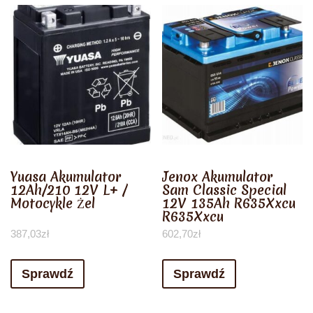
Yuasa Akumulator
Jenox Akumulator
12Ah/210 12V L+ /
Sam Classic Special
Motocykle Żel
12V 135Ah R635Xxcu
R635Xxcu
387,03
zł
602,70
zł
Sprawdź
Sprawdź