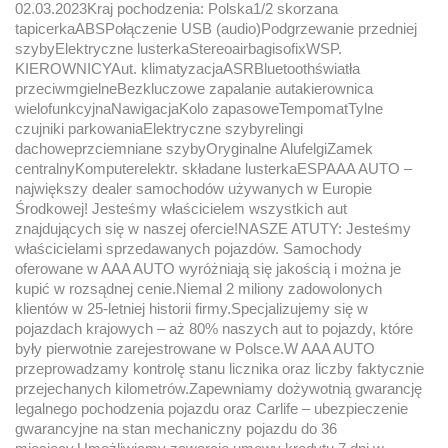
02.03.2023Kraj pochodzenia: Polska1/2 skorzana
tapicerkaABSPołączenie USB (audio)Podgrzewanie przedniej
szybyElektryczne lusterkaStereoairbagisofixWSP.
KIEROWNICYAut. klimatyzacjaASRBluetoothświatła
przeciwmgielneBezkluczowe zapalanie autakierownica
wielofunkcyjnaNawigacjaKolo zapasoweTempomatTylne
czujniki parkowaniaElektryczne szybyrelingi
dachoweprzciemniane szybyOryginalne AlufelgiZamek
centralnyKomputerelektr. składane lusterkaESPAAA AUTO –
największy dealer samochodów używanych w Europie
Środkowej! Jesteśmy właścicielem wszystkich aut
znajdujących się w naszej ofercie!NASZE ATUTY: Jesteśmy
właścicielami sprzedawanych pojazdów. Samochody
oferowane w AAA AUTO wyróżniają się jakością i można je
kupić w rozsądnej cenie.Niemal 2 miliony zadowolonych
klientów w 25-letniej historii firmy.Specjalizujemy się w
pojazdach krajowych – aż 80% naszych aut to pojazdy, które
były pierwotnie zarejestrowane w Polsce.W AAA AUTO
przeprowadzamy kontrolę stanu licznika oraz liczby faktycznie
przejechanych kilometrów.Zapewniamy dożywotnią gwarancję
legalnego pochodzenia pojazdu oraz Carlife – ubezpieczenie
gwarancyjne na stan mechaniczny pojazdu do 36