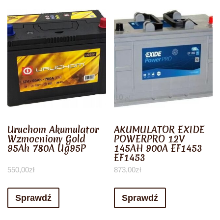
Uruchom Akumulator
AKUMULATOR EXIDE
Wzmocniony Gold
POWERPRO 12V
95Ah 780A Ug95P
145AH 900A EF1453
EF1453
550,00
zł
873,00
zł
Sprawdź
Sprawdź