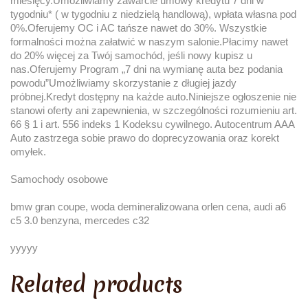
miesięcy.Umożliwiamy zawarcie umowy kredytu 7 dni w
tygodniu* ( w tygodniu z niedzielą handlową), wpłata własna pod
0%.Oferujemy OC i AC tańsze nawet do 30%. Wszystkie
formalności można załatwić w naszym salonie.Płacimy nawet
do 20% więcej za Twój samochód, jeśli nowy kupisz u
nas.Oferujemy Program „7 dni na wymianę auta bez podania
powodu”Umożliwiamy skorzystanie z długiej jazdy
próbnej.Kredyt dostępny na każde auto.Niniejsze ogłoszenie nie
stanowi oferty ani zapewnienia, w szczególności rozumieniu art.
66 § 1 i art. 556 indeks 1 Kodeksu cywilnego. Autocentrum AAA
Auto zastrzega sobie prawo do doprecyzowania oraz korekt
omyłek.
Samochody osobowe
bmw gran coupe, woda demineralizowana orlen cena, audi a6
c5 3.0 benzyna, mercedes c32
yyyyy
Related products