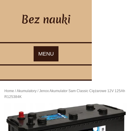
Skip
to
content
Bez nauki
MENU
Home
/
Akumulatory
/ Jenox Akumulator Sam Classic Ciężarowe 12V 125Ah
R125384K