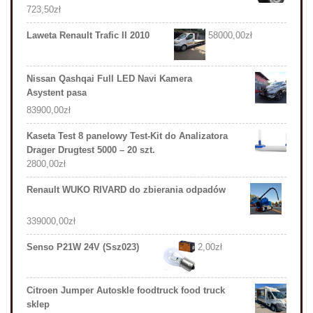
723,50
zł
Laweta Renault Trafic II 2010
58000,00
zł
Nissan Qashqai Full LED Navi Kamera
Asystent pasa
83900,00
zł
Kaseta Test 8 panelowy Test-Kit do Analizatora
Drager Drugtest 5000 – 20 szt.
2800,00
zł
Renault WUKO RIVARD do zbierania odpadów
339000,00
zł
Senso P21W 24V (Ssz023)
2,00
zł
Citroen Jumper Autoskle foodtruck food truck
sklep