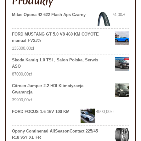
Produkty
Mitas Opona 42 622 Flash Aps Czarny
74,00
zł
FORD MUSTANG GT 5.0 V8 460 KM COYOTE
manual FV23%
135300,00
zł
Skoda Kamiq 1.0 TSI , Salon Polska, Serwis
ASO
87000,00
zł
Citroen Jumper 2.2 HDI Klimatyzacja
Gwarancja
39900,00
zł
FORD FOCUS 1.6 16V 100 KM
4900,00
zł
Opony Continental AllSeasonContact 225/45
R18 95Y XL FR