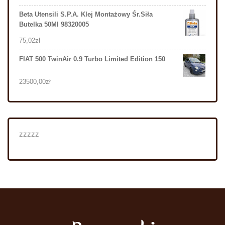
Beta Utensili S.P.A. Klej Montażowy Śr.Siła
Butelka 50Ml 98320005
75,02
zł
FIAT 500 TwinAir 0.9 Turbo Limited Edition 150
23500,00
zł
zzzzz