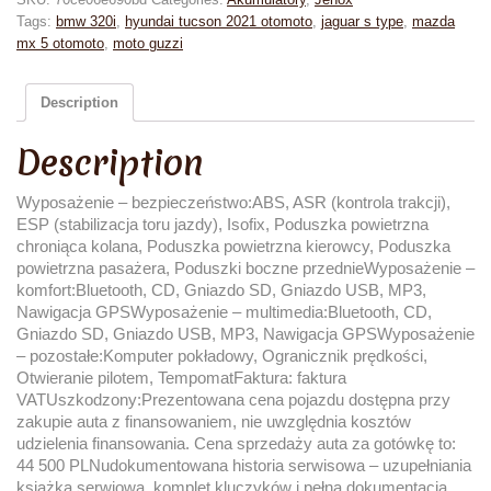
Tags:
bmw 320i
,
hyundai tucson 2021 otomoto
,
jaguar s type
,
mazda
mx 5 otomoto
,
moto guzzi
Description
Description
Wyposażenie – bezpieczeństwo:ABS, ASR (kontrola trakcji),
ESP (stabilizacja toru jazdy), Isofix, Poduszka powietrzna
chroniąca kolana, Poduszka powietrzna kierowcy, Poduszka
powietrzna pasażera, Poduszki boczne przednieWyposażenie –
komfort:Bluetooth, CD, Gniazdo SD, Gniazdo USB, MP3,
Nawigacja GPSWyposażenie – multimedia:Bluetooth, CD,
Gniazdo SD, Gniazdo USB, MP3, Nawigacja GPSWyposażenie
– pozostałe:Komputer pokładowy, Ogranicznik prędkości,
Otwieranie pilotem, TempomatFaktura: faktura
VATUszkodzony:Prezentowana cena pojazdu dostępna przy
zakupie auta z finansowaniem, nie uwzględnia kosztów
udzielenia finansowania. Cena sprzedaży auta za gotówkę to:
44 500 PLNudokumentowana historia serwisowa – uzupełniania
ksiażka serwiowa, komplet kluczyków i pełna dokumentacja