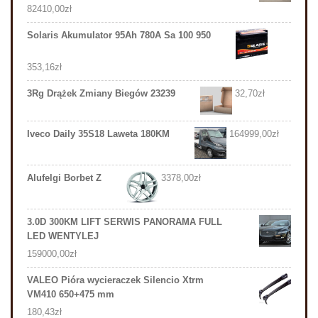
82410,00
zł
Solaris Akumulator 95Ah 780A Sa 100 950
353,16
zł
3Rg Drążek Zmiany Biegów 23239
32,70
zł
Iveco Daily 35S18 Laweta 180KM
164999,00
zł
Alufelgi Borbet Z
3378,00
zł
3.0D 300KM LIFT SERWIS PANORAMA FULL
LED WENTYLEJ
159000,00
zł
VALEO Pióra wycieraczek Silencio Xtrm
VM410 650+475 mm
180,43
zł