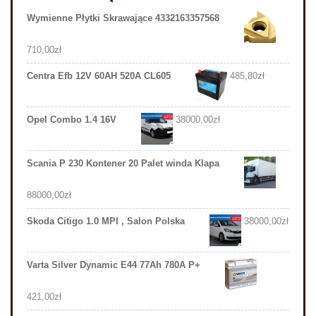
Wymienne Płytki Skrawające 4332163357568
710,00
zł
Centra Efb 12V 60AH 520A CL605
485,80
zł
Opel Combo 1.4 16V
38000,00
zł
Scania P 230 Kontener 20 Palet winda Klapa
88000,00
zł
Skoda Citigo 1.0 MPI , Salon Polska
38000,00
zł
Varta Silver Dynamic E44 77Ah 780A P+
421,00
zł