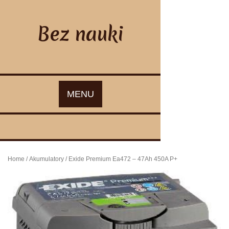
Skip
to
content
Bez nauki
MENU
Home
/
Akumulatory
/ Exide Premium Ea472 – 47Ah 450A P+