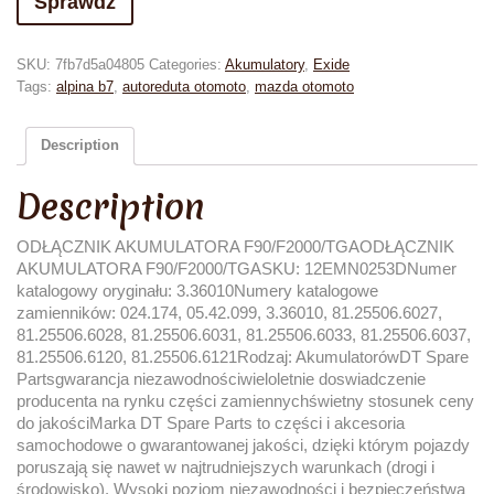
Sprawdź
SKU:
7fb7d5a04805
Categories:
Akumulatory
,
Exide
Tags:
alpina b7
,
autoreduta otomoto
,
mazda otomoto
Description
Description
ODŁĄCZNIK AKUMULATORA F90/F2000/TGAODŁĄCZNIK
AKUMULATORA F90/F2000/TGASKU: 12EMN0253DNumer
katalogowy oryginału: 3.36010Numery katalogowe
zamienników: 024.174, 05.42.099, 3.36010, 81.25506.6027,
81.25506.6028, 81.25506.6031, 81.25506.6033, 81.25506.6037,
81.25506.6120, 81.25506.6121Rodzaj: AkumulatorówDT Spare
Partsgwarancja niezawodnościwieloletnie doswiadczenie
producenta na rynku części zamiennychświetny stosunek ceny
do jakościMarka DT Spare Parts to części i akcesoria
samochodowe o gwarantowanej jakości, dzięki którym pojazdy
poruszają się nawet w najtrudniejszych warunkach (drogi i
środowisko). Wysoki poziom niezawodności i bezpieczeństwa