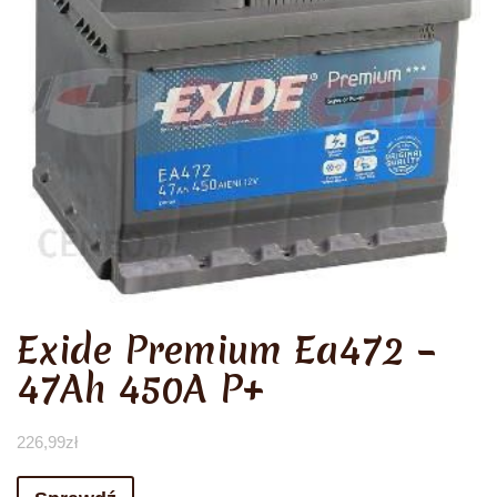
Exide Premium Ea472 –
47Ah 450A P+
226,99
zł