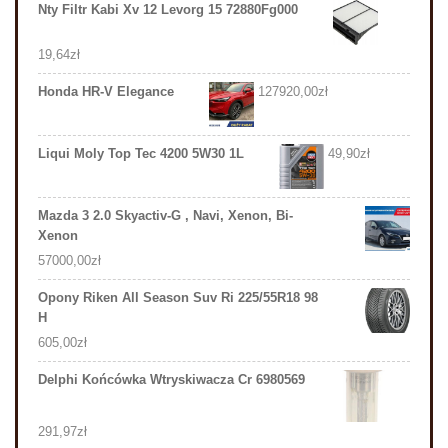
Nty Filtr Kabi Xv 12 Levorg 15 72880Fg000
19,64
zł
Honda HR-V Elegance
127920,00
zł
Liqui Moly Top Tec 4200 5W30 1L
49,90
zł
Mazda 3 2.0 Skyactiv-G , Navi, Xenon, Bi-
Xenon
57000,00
zł
Opony Riken All Season Suv Ri 225/55R18 98
H
605,00
zł
Delphi Końcówka Wtryskiwacza Cr 6980569
291,97
zł