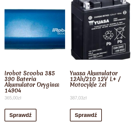
Irobot Scooba 385
Yuasa Akumulator
390 Bateria
12Ah/210 12V L+ /
Akumulator Oryginał
Motocykle Żel
14904
365,00
zł
387,03
zł
Sprawdź
Sprawdź