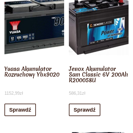
Yuasa Akumulator
Jenox Akumulator
Rozruchowy Ybx9020
Sam Classic 6V 200Ah
R200058U
1152,99
zł
586,31
zł
Sprawdź
Sprawdź