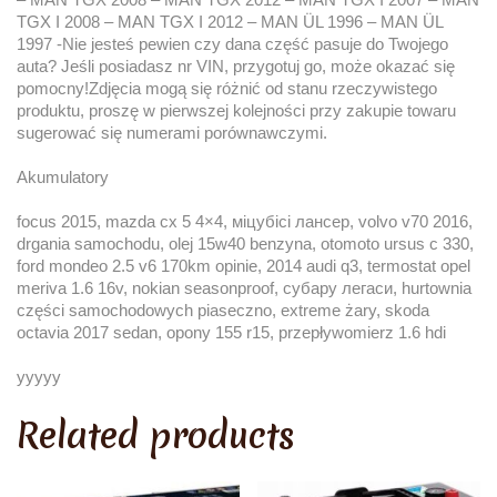
TGX I 2008 – MAN TGX I 2012 – MAN ÜL 1996 – MAN ÜL
1997 -Nie jesteś pewien czy dana część pasuje do Twojego
auta? Jeśli posiadasz nr VIN, przygotuj go, może okazać się
pomocny!Zdjęcia mogą się różnić od stanu rzeczywistego
produktu, proszę w pierwszej kolejności przy zakupie towaru
sugerować się numerami porównawczymi.
Akumulatory
focus 2015, mazda cx 5 4×4, міцубісі лансер, volvo v70 2016,
drgania samochodu, olej 15w40 benzyna, otomoto ursus c 330,
ford mondeo 2.5 v6 170km opinie, 2014 audi q3, termostat opel
meriva 1.6 16v, nokian seasonproof, субару легаси, hurtownia
części samochodowych piaseczno, extreme żary, skoda
octavia 2017 sedan, opony 155 r15, przepływomierz 1.6 hdi
yyyyy
Related products