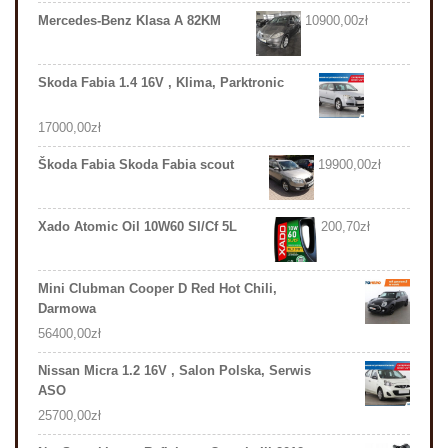
Mercedes-Benz Klasa A 82KM
10900,00
zł
Skoda Fabia 1.4 16V , Klima, Parktronic
17000,00
zł
Škoda Fabia Skoda Fabia scout
19900,00
zł
Xado Atomic Oil 10W60 Sl/Cf 5L
200,70
zł
Mini Clubman Cooper D Red Hot Chili,
Darmowa
56400,00
zł
Nissan Micra 1.2 16V , Salon Polska, Serwis
ASO
25700,00
zł