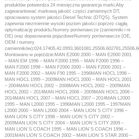
produktów potwierdza 24 miesięczna gwarancja marki.Aby
zagwarantować markową jakość części zamiennych DT,
opracowano system jakości Diesel Technic (DTQS). System
zapewnia niezmiennie wysoki poziom jakości poprzez ciągłą
optymalizację produktu.Numery porównawcze (zamienniki i nr
OE) oraz dopasowania pojazdoweNumery porównawcze (OE,
OEM i numery
zamienników):024.17405.42.0993.3601081.25506.602781.25506.
Montowano w pojeździe:MAN E2000 2000 – MAN E2000 2001
– MAN EM 1996 – MAN F2000 1995 – MAN F2000 1996 –
MAN F2000 1998 – MAN F2000 2000 – MAN F2000 2001 –
MAN F2000 2002 – MAN F90 1995 – 1996MAN HOCL 1998 –
MAN HOCL 1999 – 2009MAN HOCL 2000 – MAN HOCL 2001
– 2004MAN HOCL 2002 – 2008MAN HOCL 2002 – 2009MAN
HOCL 2002 – 2014MAN HOCL 2006 – 2009MAN HOCL 2006 –
2014MAN HOCL 2007 – MAN HOCL 2007 – 2014MAN L2000
1995 – MAN L2000 1995 – 1996MAN L2000 1995 – 1997MAN
L2000 2000 – MAN L2000 2004 – MAN LION´S CITY 1996 –
MAN LION´S CITY 1998 – MAN LION´S CITY 2002 –
2009MAN LION´S CITY 2004 – MAN LION´S CITY 2009 –
MAN LION´S COACH 1995 – MAN LION´S COACH 1996 –
2001MAN LION´S COACH 2002 – MAN LION´S STAR 2000 –