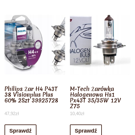
Philips Żar H4 P43T
M-Tech Żarówka
38 Visionplus Plus
Halogenowa Hs1
60% 2Szt 39925728
Px43T 35/35W 12V
Z75
47,92
zł
10,40
zł
Sprawdź
Sprawdź