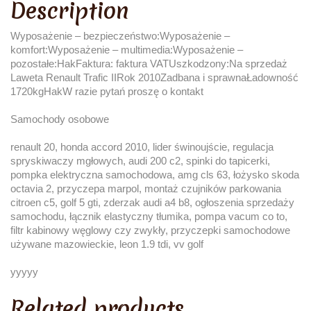
Description
Wyposażenie – bezpieczeństwo:Wyposażenie –
komfort:Wyposażenie – multimedia:Wyposażenie –
pozostałe:HakFaktura: faktura VATUszkodzony:Na sprzedaż
Laweta Renault Trafic IIRok 2010Zadbana i sprawnaŁadowność
1720kgHakW razie pytań proszę o kontakt
Samochody osobowe
renault 20, honda accord 2010, lider świnoujście, regulacja
spryskiwaczy mgłowych, audi 200 c2, spinki do tapicerki,
pompka elektryczna samochodowa, amg cls 63, łożysko skoda
octavia 2, przyczepa marpol, montaż czujników parkowania
citroen c5, golf 5 gti, zderzak audi a4 b8, ogłoszenia sprzedaży
samochodu, łącznik elastyczny tłumika, pompa vacum co to,
filtr kabinowy węglowy czy zwykły, przyczepki samochodowe
używane mazowieckie, leon 1.9 tdi, vv golf
yyyyy
Related products