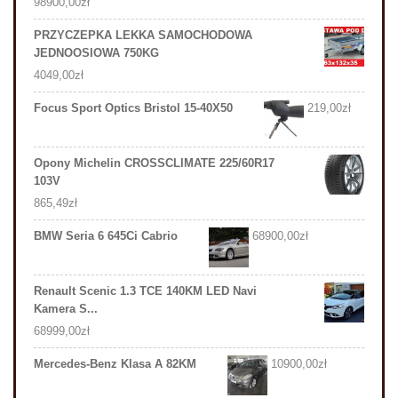
98900,00
zł
PRZYCZEPKA LEKKA SAMOCHODOWA
JEDNOOSIOWA 750KG
4049,00
zł
Focus Sport Optics Bristol 15-40X50
219,00
zł
Opony Michelin CROSSCLIMATE 225/60R17
103V
865,49
zł
BMW Seria 6 645Ci Cabrio
68900,00
zł
Renault Scenic 1.3 TCE 140KM LED Navi
Kamera S...
68999,00
zł
Mercedes-Benz Klasa A 82KM
10900,00
zł