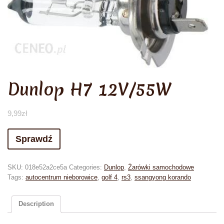
Dunlop H7 12V/55W
9,99
zł
Sprawdź
SKU:
018e52a2ce5a
Categories:
Dunlop
,
Żarówki samochodowe
Tags:
autocentrum nieborowice
,
golf 4
,
rs3
,
ssangyong korando
Description