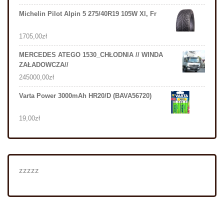
Michelin Pilot Alpin 5 275/40R19 105W Xl, Fr
1705,00
zł
MERCEDES ATEGO 1530_CHŁODNIA // WINDA
ZAŁADOWCZA//
245000,00
zł
Varta Power 3000mAh HR20/D (BAVA56720)
19,00
zł
zzzzz