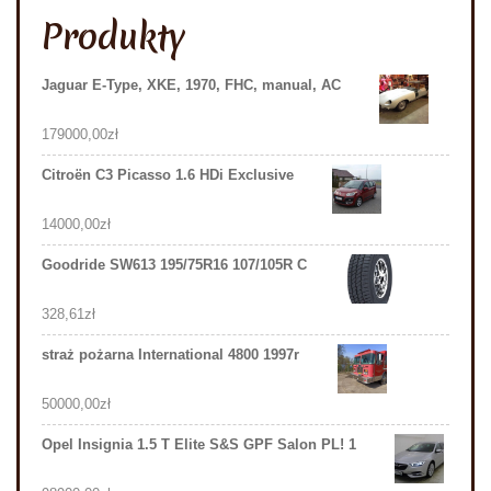
Produkty
Jaguar E-Type, XKE, 1970, FHC, manual, AC
179000,00
zł
Citroën C3 Picasso 1.6 HDi Exclusive
14000,00
zł
Goodride SW613 195/75R16 107/105R C
328,61
zł
straż pożarna International 4800 1997r
50000,00
zł
Opel Insignia 1.5 T Elite S&S GPF Salon PL! 1