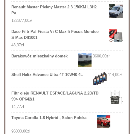
Renault Master Piekny Master 2.3 150KM L3H2
Pa...
122877,00
zł
Daco Filtr Pal Fiesta Vi C-Max Ii Focus Mondeo
S-Max Dff1001
48,37
zł
Barakowóz mieszkalny domek
3600,00
zł
Shell Helix Advance Ultra 4T 10W40 4L
114,90
zł
Filtr oleju RENAULT ESPACE/LAGUNA 2.2D/TD
99> OP642/1
14,77
zł
Toyota Corolla 1.8 Hybrid , Salon Polska
96000,00
zł