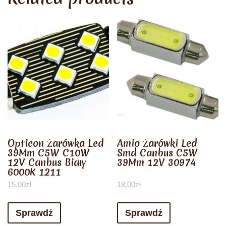
Opticon Żarówka Led
Amio Żarówki Led
39Mm C5W C10W
Smd Canbus C5W
12V Canbus Biały
39Mm 12V 30974
6000K 1211
15,00
zł
18,00
zł
Sprawdź
Sprawdź