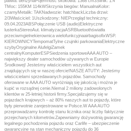
paliwa: benzynaPojemność skokowa: 1368 cm3Silnik: 1.4
TMoc: 155KM 114kWSkrzynia biegów: ManualnaKolor:
czarnyMetalik: TAKNadwozie: hatchbackLiczba drzwi:
2/3Właściciel: 1Uszkodzony: NIEPrzegląd techniczny:
09.04.2023ABSPołączenie USB (audio)Elektryczne
lusterkaStereoAut. klimatyzacjaASRBluetoothświatła
przeciwmgielnekierownica wielofunkcyjnaairbagisofixWSP.
KIEROWNICYTempomatTylne czujniki parkowaniaElektryczne
szybyOryginalne AlufelgiZamek
centralnyKomputerESPSiedzenia sportoweAAA AUTO –
największy dealer samochodów używanych w Europie
Środkowej! Jesteśmy właścicielem wszystkich aut
znajdujących się w naszej ofercie!NASZE ATUTY: Jesteśmy
właścicielami sprzedawanych pojazdów. Samochody
oferowane w AAA AUTO wyróżniają się jakością i można je
kupić w rozsądnej cenie.Niemal 2 miliony zadowolonych
klientów w 25-letniej historii firmy.Specjalizujemy się w
pojazdach krajowych – aż 80% naszych aut to pojazdy, które
były pierwotnie zarejestrowane w Polsce.W AAA AUTO
przeprowadzamy kontrolę stanu licznika oraz liczby faktycznie
przejechanych kilometrów.Zapewniamy dożywotnią gwarancję
legalnego pochodzenia pojazdu oraz Carlife – ubezpieczenie
gwarancyjne na stan mechaniczny pojazdu do 36