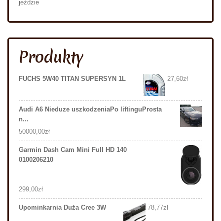
jeździe
Produkty
FUCHS 5W40 TITAN SUPERSYN 1L
27,60
zł
Audi A6 Nieduze uszkodzeniaPo liftinguProsta
n...
50000,00
zł
Garmin Dash Cam Mini Full HD 140
0100206210
299,00
zł
Upominkarnia Duża Cree 3W
78,77
zł