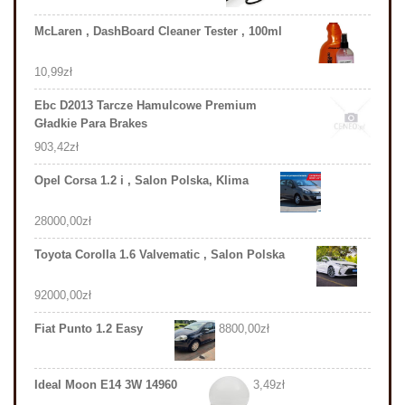
McLaren , DashBoard Cleaner Tester , 100ml
10,99
zł
Ebc D2013 Tarcze Hamulcowe Premium
Gładkie Para Brakes
903,42
zł
Opel Corsa 1.2 i , Salon Polska, Klima
28000,00
zł
Toyota Corolla 1.6 Valvematic , Salon Polska
92000,00
zł
Fiat Punto 1.2 Easy
8800,00
zł
Ideal Moon E14 3W 14960
3,49
zł