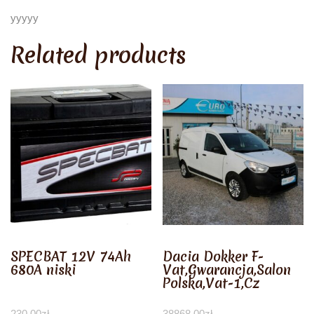
yyyyy
Related products
SPECBAT 12V 74Ah
Dacia Dokker F-
680A niski
Vat,Gwarancja,Salon
Polska,Vat-1,Cz
230,00
zł
38868,00
zł