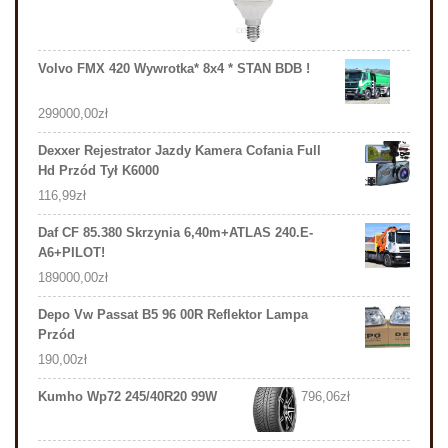
Volvo FMX 420 Wywrotka* 8x4 * STAN BDB !
299000,00
zł
Dexxer Rejestrator Jazdy Kamera Cofania Full
Hd Przód Tył K6000
116,99
zł
Daf CF 85.380 Skrzynia 6,40m+ATLAS 240.E-
A6+PILOT!
189000,00
zł
Depo Vw Passat B5 96 00R Reflektor Lampa
Przód
190,00
zł
Kumho Wp72 245/40R20 99W
796,06
zł