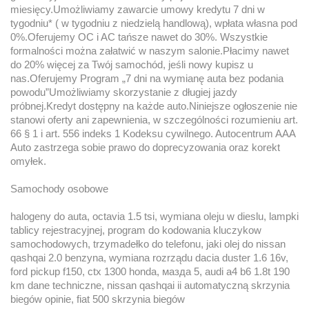
miesięcy.Umożliwiamy zawarcie umowy kredytu 7 dni w
tygodniu* ( w tygodniu z niedzielą handlową), wpłata własna pod
0%.Oferujemy OC i AC tańsze nawet do 30%. Wszystkie
formalności można załatwić w naszym salonie.Płacimy nawet
do 20% więcej za Twój samochód, jeśli nowy kupisz u
nas.Oferujemy Program „7 dni na wymianę auta bez podania
powodu”Umożliwiamy skorzystanie z długiej jazdy
próbnej.Kredyt dostępny na każde auto.Niniejsze ogłoszenie nie
stanowi oferty ani zapewnienia, w szczególności rozumieniu art.
66 § 1 i art. 556 indeks 1 Kodeksu cywilnego. Autocentrum AAA
Auto zastrzega sobie prawo do doprecyzowania oraz korekt
omyłek.
Samochody osobowe
halogeny do auta, octavia 1.5 tsi, wymiana oleju w dieslu, lampki
tablicy rejestracyjnej, program do kodowania kluczykow
samochodowych, trzymadełko do telefonu, jaki olej do nissan
qashqai 2.0 benzyna, wymiana rozrządu dacia duster 1.6 16v,
ford pickup f150, ctx 1300 honda, мазда 5, audi a4 b6 1.8t 190
km dane techniczne, nissan qashqai ii automatyczną skrzynia
biegów opinie, fiat 500 skrzynia biegów