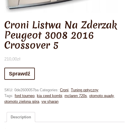
Croni Listwa Na Zderzak
Peugeot 3008 2016
Crossover 5
210,00
zł
Sprawdź
SKU:
0de2600057ba
Categories:
Croni
,
Tuning optyczny
Tags:
ford tourneo
,
kia ceed kombi
,
mclaren 720s
,
otomoto quady
,
otomoto zielona góra
,
vw sharan
Description