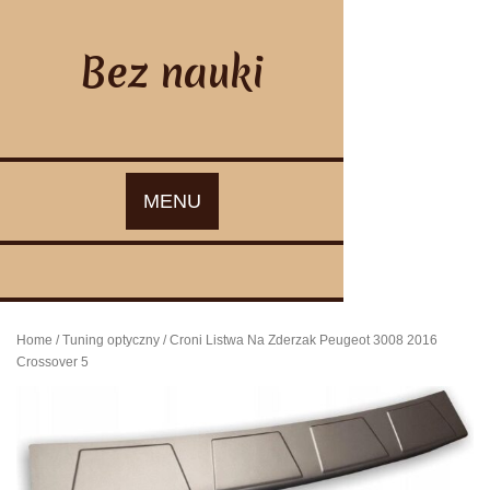
Skip
to
content
Bez nauki
MENU
Home
/
Tuning optyczny
/ Croni Listwa Na Zderzak Peugeot 3008 2016
Crossover 5