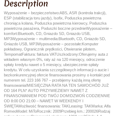
Description
Wyposażenie – bezpieczeństwo:ABS, ASR (kontrola trakcji),
ESP (stabilizacja toru jazdy), Isofix, Poduszka powietrzna
chroniąca kolana, Poduszka powietrzna kierowcy, Poduszka
powietrzna pasażera, Poduszki boczne przednieWyposażenie –
komfort:Bluetooth, CD, Gniazdo SD, Gniazdo USB,
MP3Wyposażenie – multimedia:Bluetooth, CD, Gniazdo SD,
Gniazdo USB, MP3Wyposażenie – pozostałe:Komputer
pokładowy, Ogranicznik prędkości, Otwieranie pilotem,
TempomatFaktura: faktura VATUszkodzony:Oferujemy auta z
wkładem własnym 0%, raty aż na 120 miesięcy, odroczenie
spłaty kredytu nawet o 5 miesięcy, ubezpieczenie spłaty
kredytu. W celu uzyskania szczegółowych informacji o aucie i
bezkonkurencyjnej ofercie finansowania prosimy o kontakt pod
numerem tel. 223 166 767 – przebijemy każdą inną ofertę
finansowania!MIESIĘCZNA RATA NA TEN SAMOCHÓD JUŻ
OD 164 PLN* AUTO PRZYWIEZIEMY NAWET Z
FINANSOWANIEM POD TWÓJ DOM!DZWOŃ CODZIENNIE
OD 8:00 DO 21:00 – NAWET W WEEKENDY I
ŚWIĘTAMożliwość finansowania: TAKLeasing: TAKMarka: Alfa
RomeoModel: MiToRocznik: 2009Przebieg km.: 200026Rodzaj