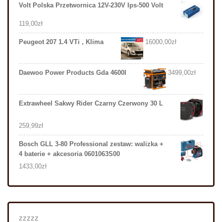
Volt Polska Przetwornica 12V-230V Ips-500 Volt
119,00
zł
Peugeot 207 1.4 VTi , Klima
16000,00
zł
Daewoo Power Products Gda 4600I
3499,00
zł
Extrawheel Sakwy Rider Czarny Czerwony 30 L
259,99
zł
Bosch GLL 3-80 Professional zestaw: walizka +
4 baterie + akcesoria 0601063S00
1433,00
zł
zzzzz