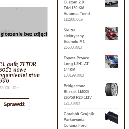
Custom 2.0
Tdci130 KM
Automat Trend
111200,00
zł
Skuter
elektryczny
Econelo M1
26500,00
zł
Toyota Proace
Ciągnik ZETOR
Long L2H1 AT
5011 nowe
144KM
ogumienie! stan
138199,00
zł
bdb
Bridgestone
33000,00
zł
Blizzak LM005
265/50 R20 111V
1210,00
zł
Sprawdź
Gorabbit Czujnik
Parkowania
Cofania Ford