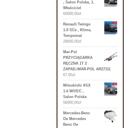
, Salon Polska, 1.
Właściciel
60000,00
zł
Renault Twingo
1.0 SCe , Klima,
Tempomat
29000,00
zł
Mar-Pol
PRZYCIĄGARKA
RĘCZNA 1T 2
ZAPAD./MAR-POL AR27111
67,65
zł
Mitsubishi ASX
1.6 MIVEC ,
Salon Polska
56000,00
zł
Mercedes-Benz
Oe Mercedes
Benz Oe