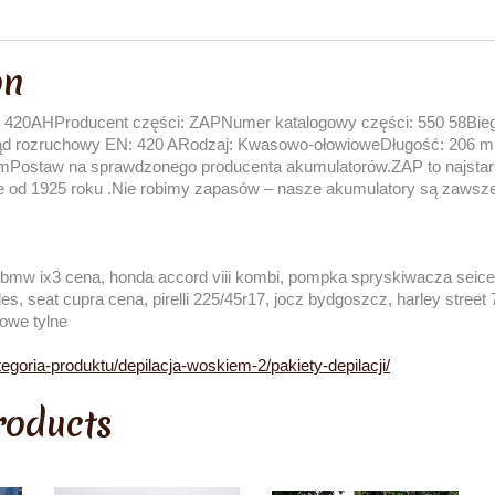
on
420AHProducent części: ZAPNumer katalogowy części: 550 58Bie
ąd rozruchowy EN: 420 ARodzaj: Kwasowo-ołowioweDługość: 206 
staw na sprawdzonego producenta akumulatorów.ZAP to najstars
je od 1925 roku .Nie robimy zapasów – nasze akumulatory są zawsz
e, bmw ix3 cena, honda accord viii kombi, pompka spryskiwacza seicent
des, seat cupra cena, pirelli 225/45r17, jocz bydgoszcz, harley stree
cowe tylne
tegoria-produktu/depilacja-woskiem-2/pakiety-depilacji/
roducts