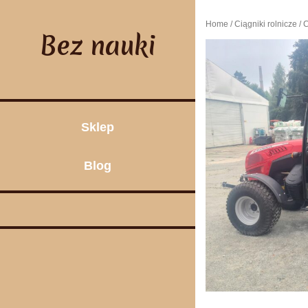
Skip
to
Home
/
Ciągniki rolnicze
/ 
content
Bez nauki
Sklep
Blog