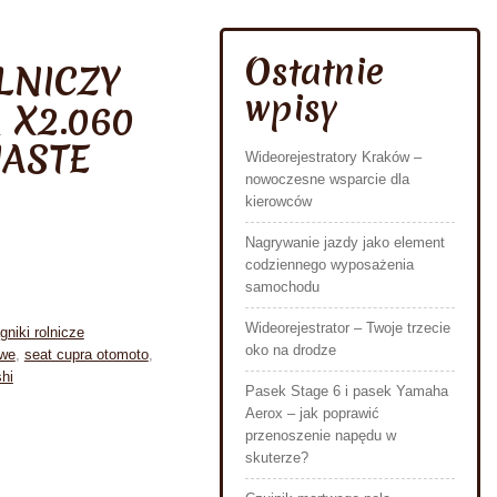
Ostatnie
LNICZY
wpisy
 X2.060
IASTE
Wideorejestratory Kraków –
nowoczesne wsparcie dla
kierowców
Nagrywanie jazdy jako element
codziennego wyposażenia
samochodu
Wideorejestrator – Twoje trzecie
gniki rolnicze
oko na drodze
we
,
seat cupra otomoto
,
hi
Pasek Stage 6 i pasek Yamaha
Aerox – jak poprawić
przenoszenie napędu w
skuterze?