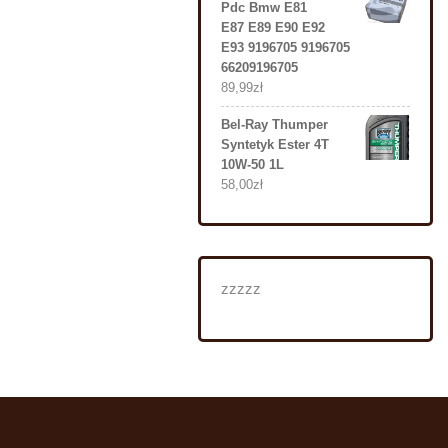
Pdc Bmw E81
E87 E89 E90 E92
E93 9196705 9196705
66209196705
89,99
zł
Bel-Ray Thumper
Syntetyk Ester 4T
10W-50 1L
58,00
zł
zzzzz