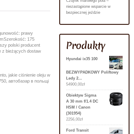
Czujnik martwego pola –
niezastąpione wsparcie w
bezpiecznej jeździe
gunowość: prawy
mmSzerokość: 175
Produkty
zy polski producent
e z bieżących dostaw
Hyundai ix35 100
BEZWYPADKOWY Poliftowy
o, jakie ciśnienie oleju w
Ledy 2...
t 750, автобазар в польщі
54900,00
zł
Obiektyw Sigma
A 30 mm f/1.4 DC
HSM / Canon
(301954)
2256,00
zł
Ford Transit