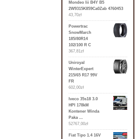
Mondeo Iii B4Y B5
2W9315K859Ca0Zab 4760453
43,70
zł
Powertrac
SnowMarch
185/80R14
102/100 R C
367,81
zł
Uniroyal
WinterExpert
215/65 R17 99V
FR
602,00
zł
Iveco 35s18 3.0
HPI 178kM
Kontener Winda
Paka ...
52767,00
zł
Fiat Tipo 1.4 16V