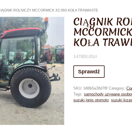
CIĄGNIK ROLNICZY MCCORMICK X2.060 KOŁA TRAWIASTE
CIĄGNIK RO
MCCORMICK
KOŁA TRAW
147800,00
zł
Sprawdź
SKU:
b88b5a38d78f
Category:
Cią
Tags:
samochody używane osobo
suzuki ignis otomoto
,
suzuki kizas