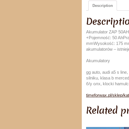
Description
Descripti
Akumulator ZAP 50AH 
+Pojemność: 50 AhPr
mmWysokość: 175 mmPo
akumulatorów – istnie
Akumulatory
gg auto, audi a5 s lin
silniku, klasa b merce
б/у олх, klocki hamul
timeforwax.pl/sklep/ka
Related p