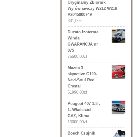
Oryginalny Zbiornik
Wyrównawczy W212 W218
A2045000749
331,00
zł
Ducato Izoterma
Winda
GWARANCJA nr
075
76500,00
zł
Mazda 3
skyactive G120-
Navi-Soul Red
Crystal
51990,00
zł
Peugeot 407 1.8 ,
1. Właściciel,
GAZ, Klima
13000,00
zł
Bosch Czujnik