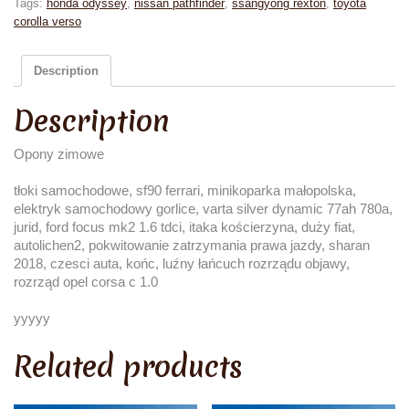
Tags:
honda odyssey
,
nissan pathfinder
,
ssangyong rexton
,
toyota
corolla verso
Description
Description
Opony zimowe
tłoki samochodowe, sf90 ferrari, minikoparka małopolska,
elektryk samochodowy gorlice, varta silver dynamic 77ah 780a,
jurid, ford focus mk2 1.6 tdci, itaka kościerzyna, duży fiat,
autolichen2, pokwitowanie zatrzymania prawa jazdy, sharan
2018, czesci auta, końc, luźny łańcuch rozrządu objawy,
rozrząd opel corsa c 1.0
yyyyy
Related products