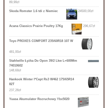
89,99
zł
Skoda Romster 1.6 tdi z Niemiec
24500,00
zł
Acana Classics Prairie Poultry 17Kg
296,67
zł
Toyo PROXES COMFORT 235/60R18 107 W
481,00
zł
Stahlwille Łyżka Do Opon 39/2 Lkw L=600Mm
74010602
148,69
zł
Hankook Winter I*Cept Rs3 W462 175/65R14
82T
237,28
zł
Yuasa Akumulator Rozruchowy Ybx5020