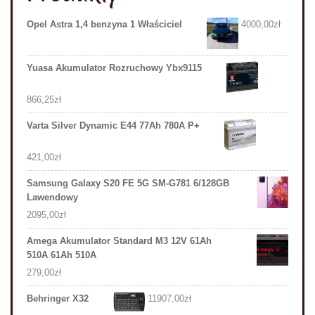
Opel Astra 1,4 benzyna 1 Właściciel
4000,00
zł
Yuasa Akumulator Rozruchowy Ybx9115
866,25
zł
Varta Silver Dynamic E44 77Ah 780A P+
421,00
zł
Samsung Galaxy S20 FE 5G SM-G781 6/128GB
Lawendowy
2095,00
zł
Amega Akumulator Standard M3 12V 61Ah
510A 61Ah 510A
279,00
zł
Behringer X32
11907,00
zł