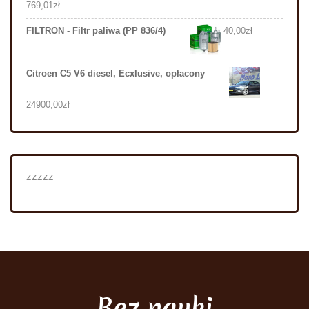
769,01
zł
FILTRON - Filtr paliwa (PP 836/4)
40,00
zł
Citroen C5 V6 diesel, Ecxlusive, opłacony
24900,00
zł
zzzzz
Bez nauki