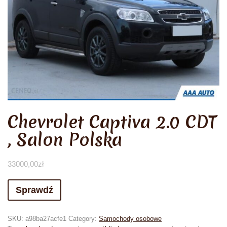
Chevrolet Captiva 2.0 CDT
, Salon Polska
33000,00
zł
Sprawdź
SKU:
a98ba27acfe1
Category:
Samochody osobowe