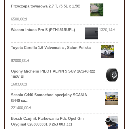
Przyczepa towarowa 2.7 T, (5.51 x 1.58)
6500,00
zł
Wacom Intuos Pro S (PTH451RUPL)
1320,14
zł
Toyota Corolla 1.6 Valvematic , Salon Polska
92000,00
zł
Opony Michelin PILOT ALPIN 5 SUV 265/40R22
106V XL
1683,00
zł
Scania G440 Samochod specjalny SCANIA
G440 sa...
221400,00
zł
Bosch Czujnik Parkowania Pdc Opel Gm
Oryginał 0263003331 0 263 003 331