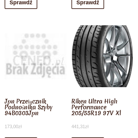
Sprawdź
Sprawdź
Jpn Przełącznik
Riken Ultra High
Podnośnika Szyby
Performance
94B0303Jpn
205/55R19 97V Xl
173,00
zł
441,31
zł