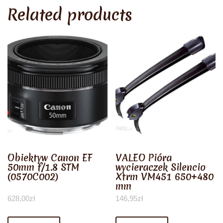
Related products
Obiektyw Canon EF
VALEO Pióra
50mm f/1.8 STM
wycieraczek Silencio
(0570C002)
Xtrm VM451 650+480
mm
628,00
zł
146,95
zł