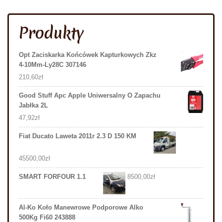
Produkty
Opt Zaciskarka Końcówek Kapturkowych Zkz
4-10Mm-Ly28C 307146
210,60
zł
Good Stuff Apc Apple Uniwersalny O Zapachu
Jabłka 2L
47,92
zł
Fiat Ducato Laweta 2011r 2.3 D 150 KM
45500,00
zł
SMART FORFOUR 1.1
8500,00
zł
Al-Ko Koło Manewrowe Podporowe Alko
500Kg Fi60 243888