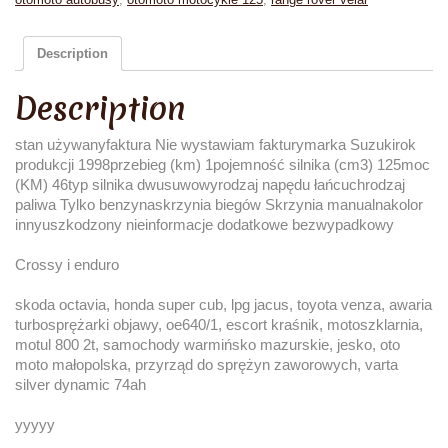
Description
Description
stan używanyfaktura Nie wystawiam fakturymarka Suzukirok
produkcji 1998przebieg (km) 1pojemność silnika (cm3) 125moc
(KM) 46typ silnika dwusuwowyrodzaj napędu łańcuchrodzaj
paliwa Tylko benzynaskrzynia biegów Skrzynia manualnakolor
innyuszkodzony nieinformacje dodatkowe bezwypadkowy
Crossy i enduro
skoda octavia, honda super cub, lpg jacus, toyota venza, awaria
turbosprężarki objawy, oe640/1, escort kraśnik, motoszklarnia,
motul 800 2t, samochody warmińsko mazurskie, jesko, oto
moto małopolska, przyrząd do sprężyn zaworowych, varta
silver dynamic 74ah
yyyyy