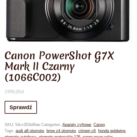
Canon PowerShot G7X
Mark II Czarny
(1066C002)
2499,00
zł
Sprawdź
SKU:
54cc003d4fae
Categories:
Aparaty cyfrowe
,
Canon
Tags:
audi a8 otomoto
,
bmw z4 otomoto
,
citroen c6
,
honda goldwing
,
otomoto autobusy
,
otomoto motocykle 125
,
range rover velar