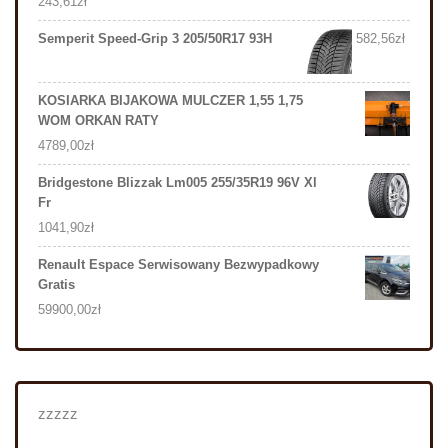
243,61
zł
Semperit Speed-Grip 3 205/50R17 93H
582,56
zł
KOSIARKA BIJAKOWA MULCZER 1,55 1,75
WOM ORKAN RATY
4789,00
zł
Bridgestone Blizzak Lm005 255/35R19 96V Xl
Fr
1041,90
zł
Renault Espace Serwisowany Bezwypadkowy
Gratis
59900,00
zł
zzzzz