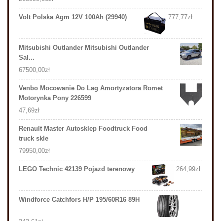
Volt Polska Agm 12V 100Ah (29940)
777,77
zł
Mitsubishi Outlander Mitsubishi Outlander
Sal...
67500,00
zł
Venbo Mocowanie Do Lag Amortyzatora Romet
Motorynka Pony 226599
47,69
zł
Renault Master Autosklep Foodtruck Food
truck skle
79950,00
zł
LEGO Technic 42139 Pojazd terenowy
264,99
zł
Windforce Catchfors H/P 195/60R16 89H