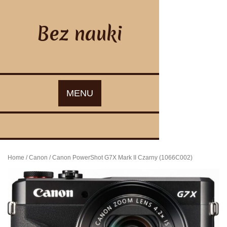
Skip
to
content
Bez nauki
MENU
Home
/
Canon
/ Canon PowerShot G7X Mark II Czarny (1066C002)