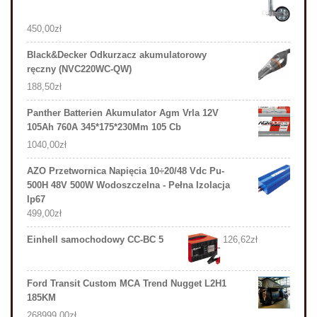
450,00
zł
Black&Decker Odkurzacz akumulatorowy
ręczny (NVC220WC-QW)
188,50
zł
Panther Batterien Akumulator Agm Vrla 12V
105Ah 760A 345*175*230Mm 105 Cb
1040,00
zł
AZO Przetwornica Napięcia 10÷20/48 Vdc Pu-
500H 48V 500W Wodoszczelna - Pełna Izolacja
Ip67
499,00
zł
Einhell samochodowy CC-BC 5
126,62
zł
Ford Transit Custom MCA Trend Nugget L2H1
185KM
268999,00
zł