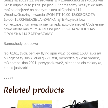
Benzyna 2002 r Zarejestrowany w PLSamochód uszkodzony!!!
Silnik odpala auto jeździ po placu. Zapraszamy!Wszystkie auta
można obejrzeć na naszym placu.ul.Opolska 114
WrocławGodziny otwarcia :PON-PT 10:00-18:00SOBOTA
10:00- 15:00NIEDZIELA -ZAMKNIĘTEPrzyjedź bez
konieczności umawiania się i znajdź auto dla siebie! Codziennie
nowe oferty minimum 40 aut na placu. 52-014 WROCŁAW
OPOLSKA 114 ZAPRASZAMY
Samochody osobowe
febi 6161, tivoli, bentley flying spur w12, polonez 1500, audi a4
b8 najlepszy silnik, audi q5 2.0 tfsi, mercedes g klasa środek,
m3 competition 2021, powypadkowe2, akcesoria dla elektryka,
komis jastrzębie
yyyyy
Related products