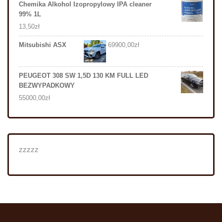
Chemika Alkohol Izopropylowy IPA cleaner
99% 1L
13,50
zł
Mitsubishi ASX
69900,00
zł
PEUGEOT 308 SW 1,5D 130 KM FULL LED
BEZWYPADKOWY
55000,00
zł
zzzzz