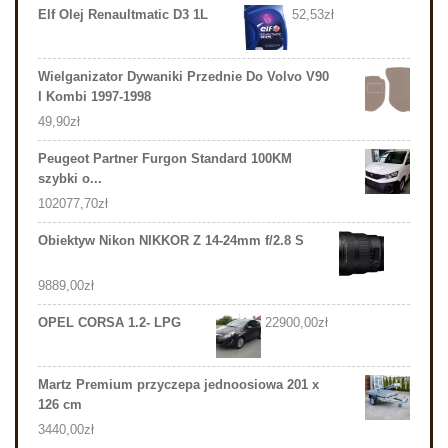
Elf Olej Renaultmatic D3 1L
52,53
zł
Wielganizator Dywaniki Przednie Do Volvo V90
I Kombi 1997-1998
49,90
zł
Peugeot Partner Furgon Standard 100KM
szybki o...
102077,70
zł
Obiektyw Nikon NIKKOR Z 14-24mm f/2.8 S
9889,00
zł
OPEL CORSA 1.2- LPG
22900,00
zł
Martz Premium przyczepa jednoosiowa 201 x
126 cm
3440,00
zł