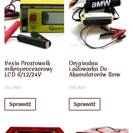
Vexin Prostownik
Oryginalna
mikroprocesorowy
Ładowarka Do
LCD 6/12/24V
Akumolatorów Bmw
152,94
zł
599,00
zł
Sprawdź
Sprawdź