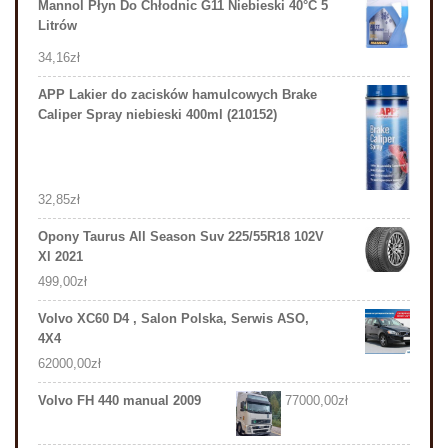
Mannol Płyn Do Chłodnic G11 Niebieski 40°C 5
Litrów
34,16
zł
APP Lakier do zacisków hamulcowych Brake
Caliper Spray niebieski 400ml (210152)
32,85
zł
Opony Taurus All Season Suv 225/55R18 102V
Xl 2021
499,00
zł
Volvo XC60 D4 , Salon Polska, Serwis ASO,
4X4
62000,00
zł
Volvo FH 440 manual 2009
77000,00
zł