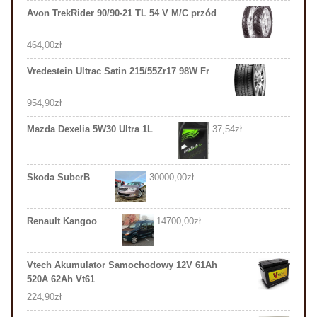
Avon TrekRider 90/90-21 TL 54 V M/C przód
464,00
zł
Vredestein Ultrac Satin 215/55Zr17 98W Fr
954,90
zł
Mazda Dexelia 5W30 Ultra 1L
37,54
zł
Skoda SuberB
30000,00
zł
Renault Kangoo
14700,00
zł
Vtech Akumulator Samochodowy 12V 61Ah
520A 62Ah Vt61
224,90
zł