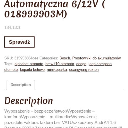
Automatyczna 6/12V (
018999903M)
184,13
zł
Sprawdź
SKU:
315953884dee
Categories:
Bosch
,
Prostowniki do akumulatorów
Tags:
alphabet otomoto
,
bmw f10 otomoto
,
dodge
,
jeep compass
otomoto
,
koparki kołowe
,
minikoparka
,
ssangyong rexton
Description
Description
Wyposażenie – bezpieczeństwo:Wyposażenie –
komfort:Wyposażenie – multimedia:Wyposażenie –
pozostałe:Faktura: faktura bez VATUszkodzony:Audi A4 1.6