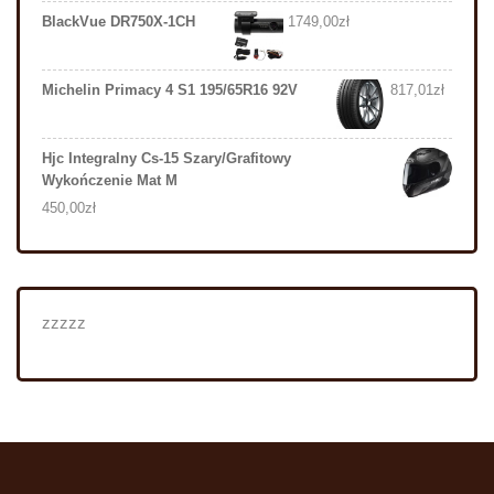
BlackVue DR750X-1CH
1749,00
zł
Michelin Primacy 4 S1 195/65R16 92V
817,01
zł
Hjc Integralny Cs-15 Szary/Grafitowy
Wykończenie Mat M
450,00
zł
zzzzz