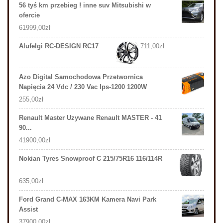
56 tyś km przebieg ! inne suv Mitsubishi w
ofercie
61999,00
zł
Alufelgi RC-DESIGN RC17
711,00
zł
Azo Digital Samochodowa Przetwornica
Napięcia 24 Vdc / 230 Vac Ips-1200 1200W
255,00
zł
Renault Master Uzywane Renault MASTER - 41
90...
41900,00
zł
Nokian Tyres Snowproof C 215/75R16 116/114R
635,00
zł
Ford Grand C-MAX 163KM Kamera Navi Park
Assist
37900,00
zł