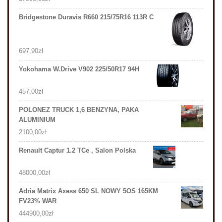
Bridgestone Duravis R660 215/75R16 113R C
697,90
zł
Yokohama W.Drive V902 225/50R17 94H
457,00
zł
POLONEZ TRUCK 1,6 BENZYNA, PAKA
ALUMINIUM
2100,00
zł
Renault Captur 1.2 TCe , Salon Polska
48000,00
zł
Adria Matrix Axess 650 SL NOWY 5OS 165KM
FV23% WAR
444900,00
zł