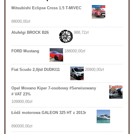
Mitsubishi Eclipse Cross 1.5 T-MIVEC
88000,00
zł
Alufelgi BROCK B26
988,72
zł
FORD Mustang
188000,00
zł
Fiat Scudo 2,0jtd DUDKI11
20900,00
zł
Opel Movano Kiper 7-osobowy #Serwisowany
# VAT 23%
109900,00
zł
Łódź motorowa GALEON 325 HT z 2013r
890000,00
zł