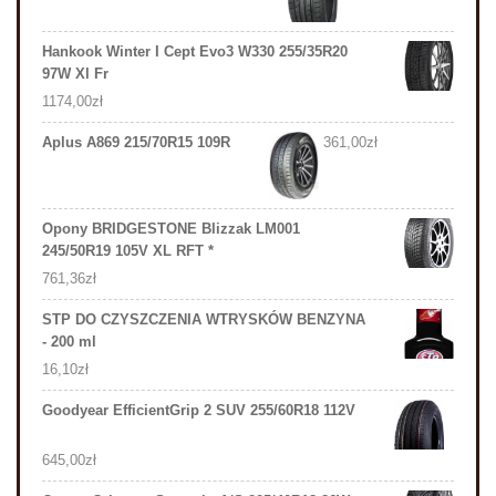
Hankook Winter I Cept Evo3 W330 255/35R20
97W Xl Fr
1174,00
zł
Aplus A869 215/70R15 109R
361,00
zł
Opony BRIDGESTONE Blizzak LM001
245/50R19 105V XL RFT *
761,36
zł
STP DO CZYSZCZENIA WTRYSKÓW BENZYNA
- 200 ml
16,10
zł
Goodyear EfficientGrip 2 SUV 255/60R18 112V
645,00
zł