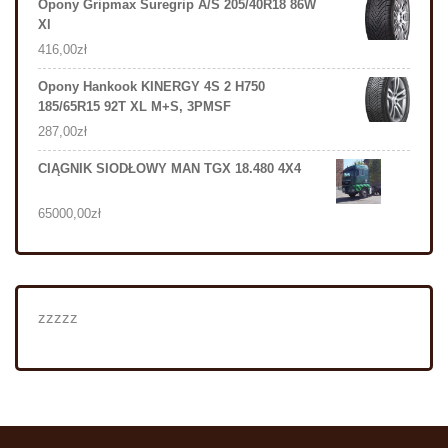
Opony Gripmax Suregrip A/S 205/40R18 86W
Xl
416,00
zł
Opony Hankook KINERGY 4S 2 H750
185/65R15 92T XL M+S, 3PMSF
287,00
zł
CIĄGNIK SIODŁOWY MAN TGX 18.480 4X4
65000,00
zł
zzzzz