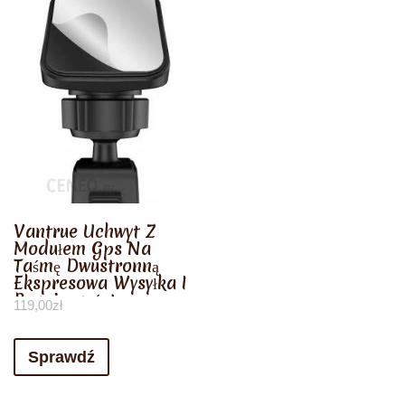
Vantrue Uchwyt Z
Modułem Gps Na
Taśmę Dwustronną
Ekspresowa Wysyłka I
Bezpieczeństwo
119,00
zł
Zakupów 21 Dni
Zwrot.
Sprawdź