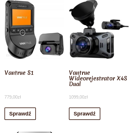
Vantrue S1
Vantrue
Wideorejestrator X4S
Dual
779,00
zł
1099,00
zł
Sprawdź
Sprawdź