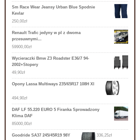
Sm Race Wear Jeansy Urban Blue Spodnie
Kevlar
250,00
zł
Renault Trafic jedyny w pl z dwoma
przesuwnymi...
59900,00
zł
Wycieraczki Bmw Z3 Roadster E36/7 94-
2002+Stopery
49,90
zł
Opony Lassa Multiways 235/65R17 108H Xl
494,90
zł
DAF LF 55.220 EURO 5 Firanka Sprowadzony
Klima DAF
85000,00
zł
Goodride SA37 245/45R19 98Y
336,25
zł