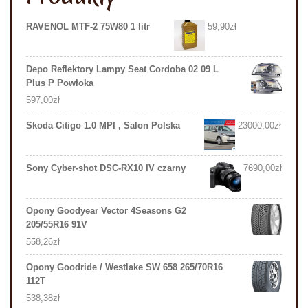
RAVENOL MTF-2 75W80 1 litr
59,90
zł
Depo Reflektory Lampy Seat Cordoba 02 09 L
Plus P Powłoka
597,00
zł
Skoda Citigo 1.0 MPI , Salon Polska
23000,00
zł
Sony Cyber-shot DSC-RX10 IV czarny
7690,00
zł
Opony Goodyear Vector 4Seasons G2
205/55R16 91V
558,26
zł
Opony Goodride / Westlake SW 658 265/70R16
112T
538,38
zł