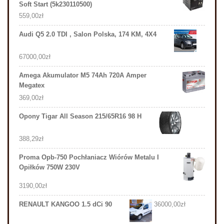
Soft Start (5k230110500)
559,00
zł
Audi Q5 2.0 TDI , Salon Polska, 174 KM, 4X4
67000,00
zł
Amega Akumulator M5 74Ah 720A Amper
Megatex
369,00
zł
Opony Tigar All Season 215/65R16 98 H
388,29
zł
Proma Opb-750 Pochłaniacz Wiórów Metalu I
Opiłków 750W 230V
3190,00
zł
RENAULT KANGOO 1.5 dCi 90
36000,00
zł