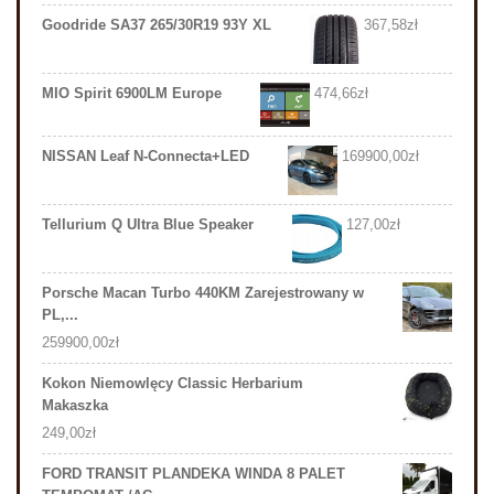
Goodride SA37 265/30R19 93Y XL
367,58
zł
MIO Spirit 6900LM Europe
474,66
zł
NISSAN Leaf N-Connecta+LED
169900,00
zł
Tellurium Q Ultra Blue Speaker
127,00
zł
Porsche Macan Turbo 440KM Zarejestrowany w
PL,...
259900,00
zł
Kokon Niemowlęcy Classic Herbarium
Makaszka
249,00
zł
FORD TRANSIT PLANDEKA WINDA 8 PALET