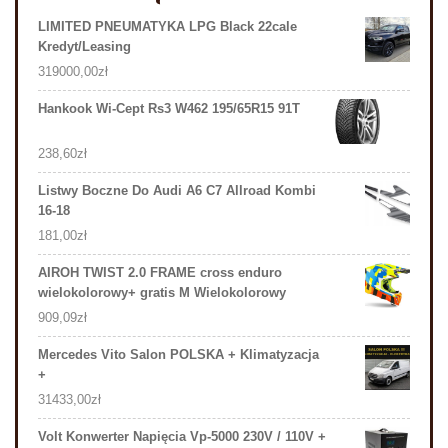
LIMITED PNEUMATYKA LPG Black 22cale
Kredyt/Leasing
319000,00
zł
Hankook Wi-Cept Rs3 W462 195/65R15 91T
238,60
zł
Listwy Boczne Do Audi A6 C7 Allroad Kombi
16-18
181,00
zł
AIROH TWIST 2.0 FRAME cross enduro
wielokolorowy+ gratis M Wielokolorowy
909,09
zł
Mercedes Vito Salon POLSKA + Klimatyzacja
+
31433,00
zł
Volt Konwerter Napięcia Vp-5000 230V / 110V +