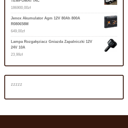
TEMPOMAT /AC
186900,00
zł
Jenox Akumulator Agm 12V 80Ah 800A
R080658M
649,00
zł
Lampa Rozgałęziacz Gniazda Zapalniczki 12V
24V 10A
23,99
zł
zzzzz