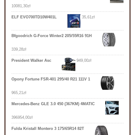
10081,30
zł
ELF EVO700TD10W401L
35,61
zł
Bfgoodrich G-Force Winter2 205/55R16 91H
339,28
zł
President Walker Asc
949,00
zł
Opony Fortune FSR-401 295/40 R21 111V 1
965,21
zł
Mercedes-Benz GLE 3.0 450 (367KM) 4MATIC
396954,00
zł
Fulda Kristall Montero 3 175/65R14 82T