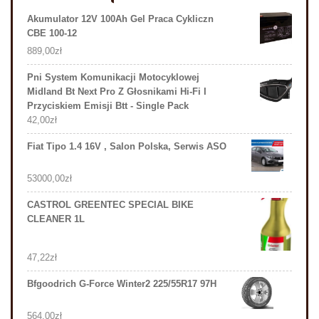
Akumulator 12V 100Ah Gel Praca Cykliczn
CBE 100-12
889,00
zł
Pni System Komunikacji Motocyklowej
Midland Bt Next Pro Z Głosnikami Hi-Fi I
Przyciskiem Emisji Btt - Single Pack
42,00
zł
Fiat Tipo 1.4 16V , Salon Polska, Serwis ASO
53000,00
zł
CASTROL GREENTEC SPECIAL BIKE
CLEANER 1L
47,22
zł
Bfgoodrich G-Force Winter2 225/55R17 97H
564,00
zł