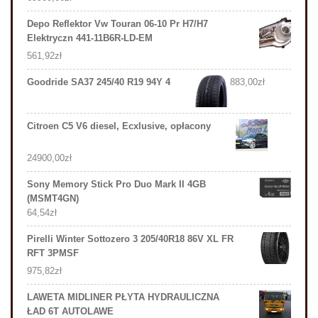
Depo Reflektor Vw Touran 06-10 Pr H7/H7
Elektryczn 441-11B6R-LD-EM
561,92
zł
Goodride SA37 245/40 R19 94Y 4
883,00
zł
Citroen C5 V6 diesel, Ecxlusive, opłacony
24900,00
zł
Sony Memory Stick Pro Duo Mark II 4GB
(MSMT4GN)
64,54
zł
Pirelli Winter Sottozero 3 205/40R18 86V XL FR
RFT 3PMSF
975,82
zł
LAWETA MIDLINER PŁYTA HYDRAULICZNA
ŁAD 6T AUTOLAWE