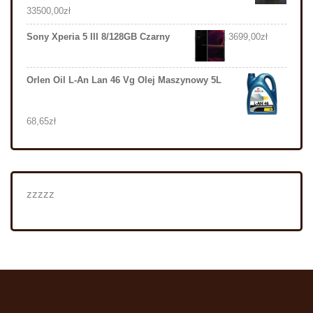
33500,00
zł
Sony Xperia 5 III 8/128GB Czarny
3699,00
zł
Orlen Oil L-An Lan 46 Vg Olej Maszynowy 5L
68,65
zł
zzzzz