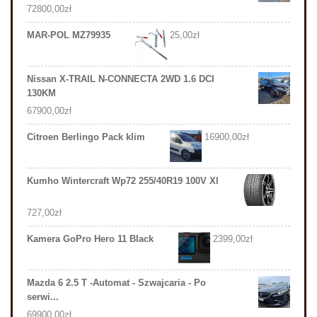
72800,00
zł
MAR-POL MZ79935
25,00
zł
Nissan X-TRAIL N-CONNECTA 2WD 1.6 DCI
130KM
67900,00
zł
Citroen Berlingo Pack klim
16900,00
zł
Kumho Wintercraft Wp72 255/40R19 100V Xl
727,00
zł
Kamera GoPro Hero 11 Black
2399,00
zł
Mazda 6 2.5 T -Automat - Szwajcaria - Po
serwi...
69900,00
zł