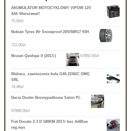
AKUMULATOR MOTOCYKLOWY VIPOW 12V
4Ah Warszawa!!
75,00
zł
Nokian Tyres Wr Snowproof 205/50R17 93H
722,00
zł
Nissan Qashqai II (2013-)
67850,00
zł
Wahacz, zawieszenie koła G40.2240/C OMG
SRL
74,98
zł
Dacia Duster Bezwypadkowa Salon PL
37999,00
zł
Fiat Ducato 2.3 D 180KM 2017r bez AdBlue
reg.wys