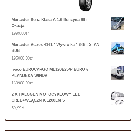
Mercedes-Benz Klasa A 1.6 Benzyna 98 r
Okazja
1999,00
zł
Mercedes Actros 4141 * Wywrotka * 8×8 ! STAN
BDB
195000,00
zł
Iveco EUROCARGO ML120E25/P EURO 6
PLANDEKA WINDA
169900,00
zł
2 X HALOGEN MOTOCYKLOWY LED
CREE+WŁĄCZNIK 1200LM S
59,99
zł