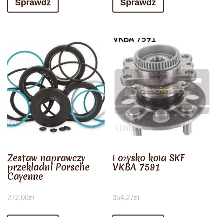
Sprawdź
Sprawdź
Zestaw naprawczy
Łożysko koła SKF
przekladni Porsche
VKBA 7591
Cayenne
272,00
zł
354,27
zł