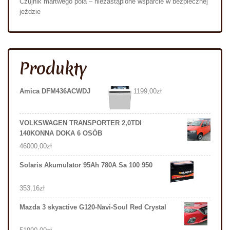
Czujnik martwego pola – niezastąpione wsparcie w bezpiecznej
jeździe
Produkty
Amica DFM436ACWDJ
1199,00
zł
VOLKSWAGEN TRANSPORTER 2,0TDI
140KONNA DOKA 6 OSÓB
46000,00
zł
Solaris Akumulator 95Ah 780A Sa 100 950
353,16
zł
Mazda 3 skyactive G120-Navi-Soul Red Crystal