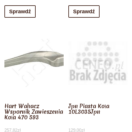
Sprawdź
Sprawdź
Hart Wahacz
Jpn Piasta Koła
Wspornik Zawieszenia
10L3035Jpn
Koła 470 593
257,82
zł
129,00
zł