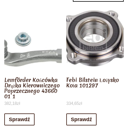
Lemförder Końcówka
Febi Bilstein Łożysko
Drążka Kierowniczego
Koła 101297
Poprzecznego 43660
01 1
382,18
zł
334,65
zł
Sprawdź
Sprawdź