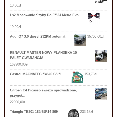
13,00
zł
Ls2 Mocowanie Szyby Do Ff324 Metro Evo
19,99
zł
Audi Q7 3,0 diesel 232KM automat
35700,00
zł
RENAULT MASTER NOWY PLANDEKA 10
PALET GWARANCJA
169900,00
zł
Castrol MAGNATEC 5W-40 C3 5L
153,76
zł
Citroen C4 Picasso swiezo sprowadzone,
przygot...
22900,00
zł
Triangle TE301 185/65R14 86H
233,15
zł