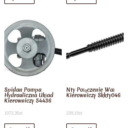
Spidan Pompa
Nty Połączenie Wał
Hydrauliczna Układ
Kierowniczy Skkty046
Kierowniczy 54436
1072,35
zł
239,19
zł