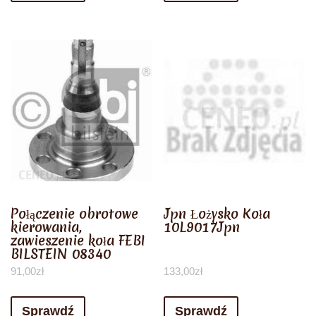
Połączenie obrotowe
Jpn Łożysko Koła
kierowania,
10L9017Jpn
zawieszenie koła FEBI
BILSTEIN 08340
91,00
zł
133,00
zł
Sprawdź
Sprawdź