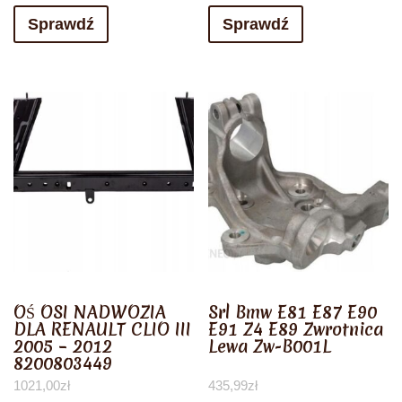
Sprawdź
Sprawdź
OŚ OSI NADWOZIA
Srl Bmw E81 E87 E90
DLA RENAULT CLIO III
E91 Z4 E89 Zwrotnica
2005 – 2012
Lewa Zw-B001L
8200803449
1021,00
zł
435,99
zł