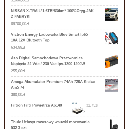
51990,00
zł
NISSAN X-TRAIL*1.6TB*83tkm* 100%Oryg.JAK
Z FABRYKI
89700,00
zł
Victron Energy Ładowarka Blue Smart Ip65
10A 12V Blutooth Top
634,99
zł
Azo Digital Samochodowa Przetwornica
Napięcia 24 Vdc / 230 Vac Ips-1200 1200W
255,00
zł
Amega Akumulator Premium 74Ah 720A Kielce
Am5 74
380,00
zł
Filtron Filtr Powietrza Ap148
31,75
zł
Thule Uchwyt rowerowy wsuwki mocowania
532 3 szt