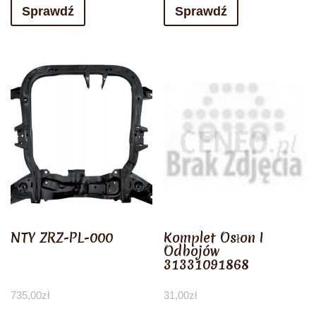
Sprawdź
Sprawdź
NTY ZRZ-PL-000
Komplet Osłon I
Odbojów
31331091868
735,00
zł
31,00
zł