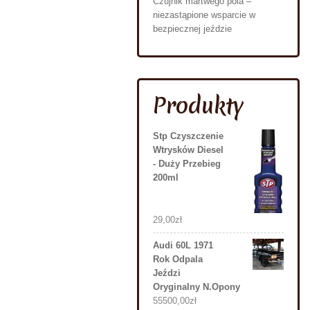
Czujnik martwego pola –
niezastąpione wsparcie w
bezpiecznej jeździe
Produkty
Stp Czyszczenie
Wtrysków Diesel
- Duży Przebieg
200ml
29,00
zł
Audi 60L 1971
Rok Odpala
Jeździ
Oryginalny N.Opony
55500,00
zł