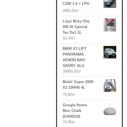
C180 1.8 + LPG
4900,00
zł
Liqui Moly Olej
5W-30 Special
Tec Dx1 1L
50,34
zł
BMW X3 LIFT
PANORAMA
XENON NAVI
SKÓRY ALU
39900,00
zł
Mobil Super 2000
X1 10W40 4L
79,90
zł
Google Home
Mini Chalk
(GA00210)
79,99
zł