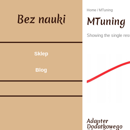
Skip
to
Home
/ MTuning
content
Bez nauki
MTuning
Showing the single res
Sklep
Blog
Adapter
Dodatkowego