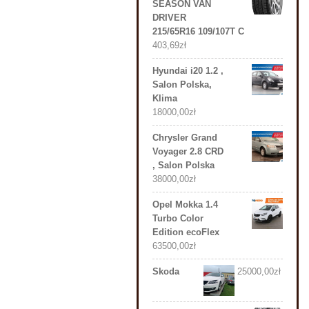
SEASON VAN
DRIVER
215/65R16 109/107T C
403,69
zł
Hyundai i20 1.2 ,
Salon Polska,
Klima
18000,00
zł
Chrysler Grand
Voyager 2.8 CRD
, Salon Polska
38000,00
zł
Opel Mokka 1.4
Turbo Color
Edition ecoFlex
63500,00
zł
Skoda
25000,00
zł