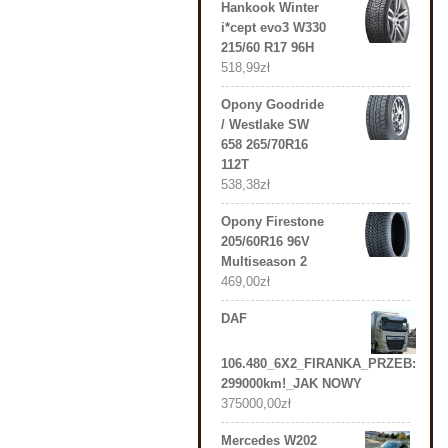
Hankook Winter
i*cept evo3 W330
215/60 R17 96H
518,99
zł
Opony Goodride
/ Westlake SW
658 265/70R16
112T
538,38
zł
Opony Firestone
205/60R16 96V
Multiseason 2
469,00
zł
DAF
106.480_6X2_FIRANKA_PRZEB:
299000km!_JAK NOWY
375000,00
zł
Mercedes W202