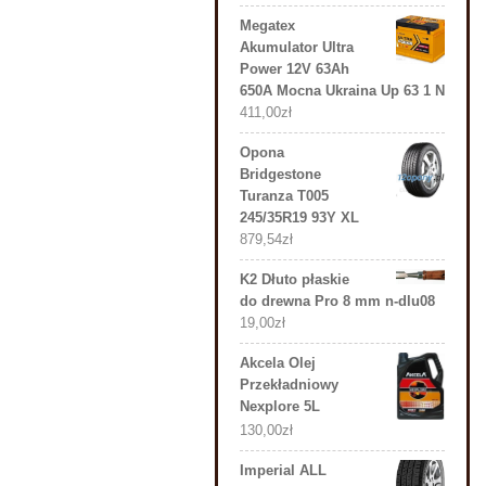
Megatex
Akumulator Ultra
Power 12V 63Ah
650A Mocna Ukraina Up 63 1 N
411,00
zł
Opona
Bridgestone
Turanza T005
245/35R19 93Y XL
879,54
zł
K2 Dłuto płaskie
do drewna Pro 8 mm n-dlu08
19,00
zł
Akcela Olej
Przekładniowy
Nexplore 5L
130,00
zł
Imperial ALL