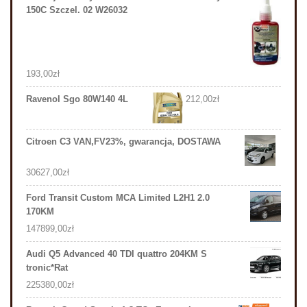
150C Szczel. 02 W26032
193,00
zł
Ravenol Sgo 80W140 4L
212,00
zł
Citroen C3 VAN,FV23%, gwarancja, DOSTAWA
30627,00
zł
Ford Transit Custom MCA Limited L2H1 2.0
170KM
147899,00
zł
Audi Q5 Advanced 40 TDI quattro 204KM S
tronic*Rat
225380,00
zł