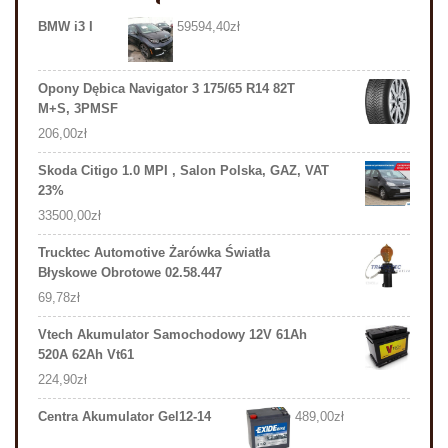
BMW i3 I
59594,40
zł
Opony Dębica Navigator 3 175/65 R14 82T
M+S, 3PMSF
206,00
zł
Skoda Citigo 1.0 MPI , Salon Polska, GAZ, VAT
23%
33500,00
zł
Trucktec Automotive Żarówka Światła
Błyskowe Obrotowe 02.58.447
69,78
zł
Vtech Akumulator Samochodowy 12V 61Ah
520A 62Ah Vt61
224,90
zł
Centra Akumulator Gel12-14
489,00
zł