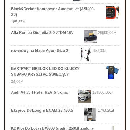
Black&Decker Kompresor Automotive (ASI400-
XJ)
185,87
zł
Alfa Romeo Giulietta 2.0 JTDM 16V
29900,00
zł
rowerowy na klapę Aguri Giza 2
306,00
zł
BARTPART BRELOK LED DO KLUCZY
SUBARU KRYSZTAŁ ŚWIECĄCY
34,00
zł
Audi A4 35 TFSI mHEV S tronic
154900,00
zł
Ekspres De'Longhi ECAM 23.460.S
1743,20
zł
K2 Klej Do Łożysk W603 Średni 250Ml Zielony