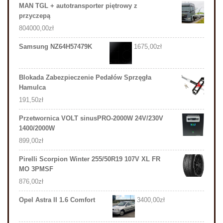
MAN TGL + autotransporter piętrowy z
przyczepą
804000,00
zł
Samsung NZ64H57479K
1675,00
zł
Blokada Zabezpieczenie Pedałów Sprzęgła
Hamulca
191,50
zł
Przetwornica VOLT sinusPRO-2000W 24V/230V
1400/2000W
899,00
zł
Pirelli Scorpion Winter 255/50R19 107V XL FR
MO 3PMSF
876,00
zł
Opel Astra II 1.6 Comfort
3400,00
zł