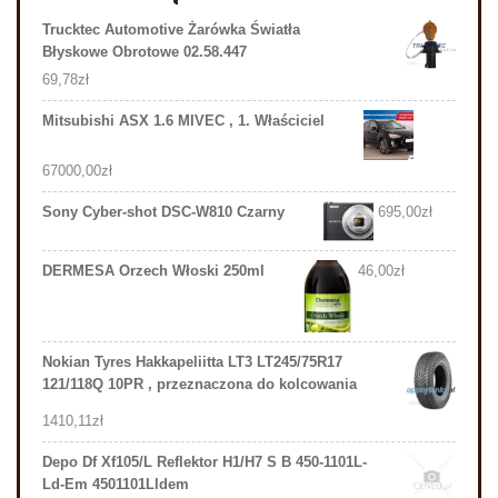
Trucktec Automotive Żarówka Światła
Błyskowe Obrotowe 02.58.447
69,78
zł
Mitsubishi ASX 1.6 MIVEC , 1. Właściciel
67000,00
zł
Sony Cyber-shot DSC-W810 Czarny
695,00
zł
DERMESA Orzech Włoski 250ml
46,00
zł
Nokian Tyres Hakkapeliitta LT3 LT245/75R17
121/118Q 10PR , przeznaczona do kolcowania
1410,11
zł
Depo Df Xf105/L Reflektor H1/H7 S B 450-1101L-
Ld-Em 4501101Lldem