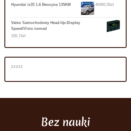
Hyundai ix35 1.6 Benzyna 135KM
45900,00
zł
Valeo Samochodowy Head-Up-Display
Speed/Visio nomad
326,74
zł
zzzzz
Bez nauki