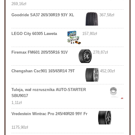
269,16
zł
Goodride SA37 265/30R19 93Y XL
367,58
zł
LEGO City 60305 Laweta
157,80
zł
Firemax FM601 205/55R16 91V
278,87
zł
Chengshan Csc901 165/65R14 79T
452,00
zł
Tuleja, wał rozrusznika AUTO-STARTER
SBU9017
1,11
zł
Vredestein Wintrac Pro 245/40R20 99Y Fr
1175,90
zł