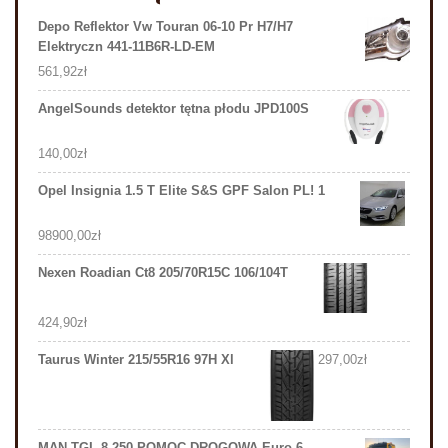
Depo Reflektor Vw Touran 06-10 Pr H7/H7
Elektryczn 441-11B6R-LD-EM
561,92
zł
AngelSounds detektor tętna płodu JPD100S
140,00
zł
Opel Insignia 1.5 T Elite S&S GPF Salon PL! 1
98900,00
zł
Nexen Roadian Ct8 205/70R15C 106/104T
424,90
zł
Taurus Winter 215/55R16 97H Xl
297,00
zł
MAN TGL 8.250 POMOC DROGOWA Euro 6