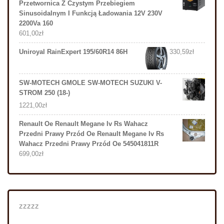
Przetwornica Z Czystym Przebiegiem
Sinusoidalnym I Funkcją Ładowania 12V 230V
2200Va 160
601,00
zł
Uniroyal RainExpert 195/60R14 86H
330,59
zł
SW-MOTECH GMOLE SW-MOTECH SUZUKI V-
STROM 250 (18-)
1221,00
zł
Renault Oe Renault Megane Iv Rs Wahacz
Przedni Prawy Przód Oe Renault Megane Iv Rs
Wahacz Przedni Prawy Przód Oe 545041811R
699,00
zł
zzzzz