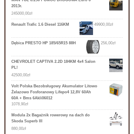
2013r.
245000,00
zł
Renault Trafic 1.6 Diesel 116KM
49900,00
zł
Dębica PRESTO HP 185/65R15 88H
256,00
zł
CHEVROLET CAPTIVA 2.2D 184KM 4x4 Salon
PL!
42500,00
zł
Volt Polska Bezobsługowy Akumulator Litowo
Żelazowo Fosforanowy Lifepo4 12,8V 60Ah
60A + Bms 6Akli06012
1078,90
zł
Modula 2x Bagażnik rowerowy na dach do
Skoda Superb III
880,00
zł