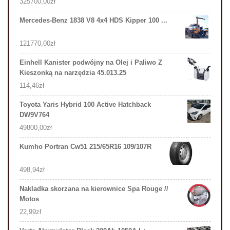
325700,00
zł
Mercedes-Benz 1838 V8 4x4 HDS Kipper 100 ...
121770,00
zł
Einhell Kanister podwójny na Olej i Paliwo Z
Kieszonką na narzędzia 45.013.25
114,46
zł
Toyota Yaris Hybrid 100 Active Hatchback
DW9V764
49800,00
zł
Kumho Portran Cw51 215/65R16 109/107R
498,94
zł
Nakladka skorzana na kierownice Spa Rouge //
Motos
22,99
zł