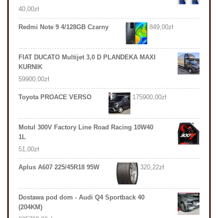
40,00
zł
Redmi Note 9 4/128GB Czarny
849,00
zł
FIAT DUCATO Multijet 3,0 D PLANDEKA MAXI
KURNIK
59900,00
zł
Toyota PROACE VERSO
175900,00
zł
Motul 300V Factory Line Road Racing 10W40
1L
51,00
zł
Aplus A607 225/45R18 95W
320,22
zł
Dostawa pod dom - Audi Q4 Sportback 40
(204KM)