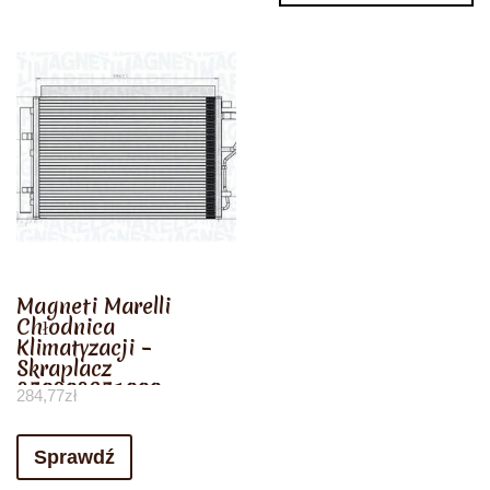
Magneti Marelli
Chłodnica
Klimatyzacji –
Skraplacz
350203851000
284,77
zł
Sprawdź