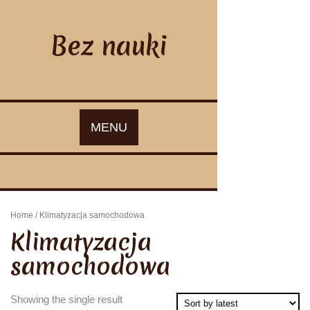
Skip
to
content
Bez nauki
MENU
Home
/ Klimatyzacja samochodowa
Klimatyzacja
samochodowa
Showing the single result