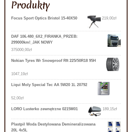
Produkty
Focus Sport Optics Bristol 15-40X50
219,00
zł
DAF 106.480_6X2_FIRANKA_PRZEB:
299000km!_JAK NOWY
375000,00
zł
Nokian Tyres Wr Snowproof Rft 225/50R18 95H
1047,19
zł
Liqui Moly Special Tec AA 5W20 1L 20792
52,00
zł
LORO Lusterko zewnętrzne 0215M01
189,15
zł
Plastpil Woda Destylowana Demineralizowana
20L 4x5L