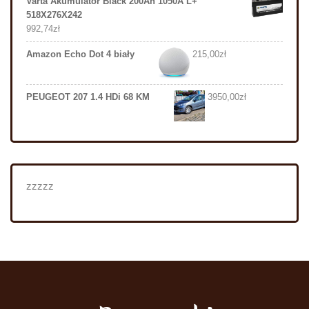
Varta Akumulator Black 200Ah 1050A L+
518X276X242
992,74
zł
Amazon Echo Dot 4 biały
215,00
zł
PEUGEOT 207 1.4 HDi 68 KM
3950,00
zł
zzzzz