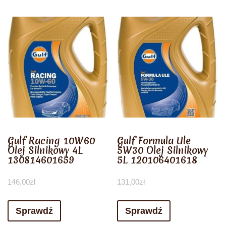
Gulf Racing 10W60
Gulf Formula Ule
Olej Silnikowy 4L
5W30 Olej Silnikowy
130814601659
5L 120106401618
146,00
zł
131,00
zł
Sprawdź
Sprawdź