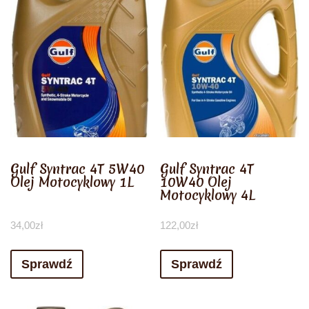
Gulf Syntrac 4T 5W40
Gulf Syntrac 4T
Olej Motocyklowy 1L
10W40 Olej
Motocyklowy 4L
34,00
zł
122,00
zł
Sprawdź
Sprawdź