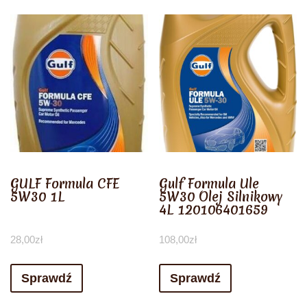
GULF Formula CFE
Gulf Formula Ule
5W30 1L
5W30 Olej Silnikowy
4L 120106401659
28,00
zł
108,00
zł
Sprawdź
Sprawdź