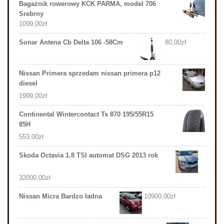
Bagażnik rowerowy KCK PARMA, model 706
Srebrny
1099,00
zł
Sonar Antena Cb Delta 106 -58Cm
80,00
zł
Nissan Primera sprzedam nissan primera p12
diesel
1999,00
zł
Continental Wintercontact Ts 870 195/55R15
85H
553,00
zł
Skoda Octavia 1.8 TSI automat DSG 2013 rok
32000,00
zł
Nissan Micra Bardzo ładna
10900,00
zł