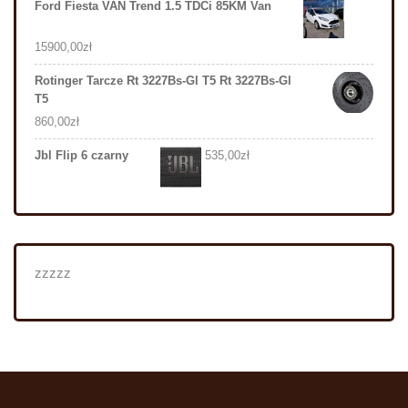
Ford Fiesta VAN Trend 1.5 TDCi 85KM Van
15900,00
zł
Rotinger Tarcze Rt 3227Bs-Gl T5 Rt 3227Bs-Gl
T5
860,00
zł
Jbl Flip 6 czarny
535,00
zł
zzzzz