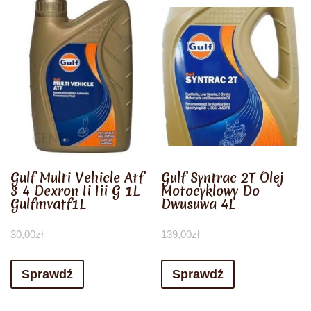
Gulf Multi Vehicle Atf
Gulf Syntrac 2T Olej
3 4 Dexron Ii Iii G 1L
Motocyklowy Do
Gulfmvatf1L
Dwusuwa 4L
30,00
zł
139,00
zł
Sprawdź
Sprawdź