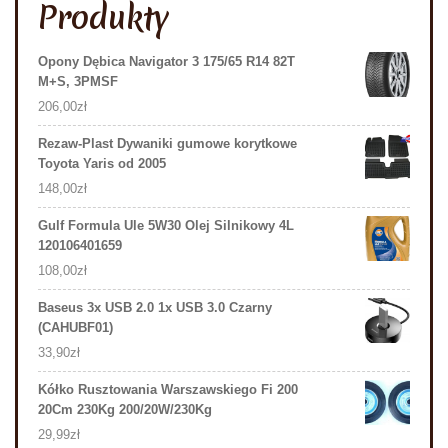
Produkty
Opony Dębica Navigator 3 175/65 R14 82T
M+S, 3PMSF
206,00
zł
Rezaw-Plast Dywaniki gumowe korytkowe
Toyota Yaris od 2005
148,00
zł
Gulf Formula Ule 5W30 Olej Silnikowy 4L
120106401659
108,00
zł
Baseus 3x USB 2.0 1x USB 3.0 Czarny
(CAHUBF01)
33,90
zł
Kółko Rusztowania Warszawskiego Fi 200
20Cm 230Kg 200/20W/230Kg
29,99
zł