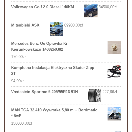
Volkswagen Golf 2.0 Diesel 140KM
34500,00
zł
Mitsubishi ASX
69900,00
zł
Mercedes Benz Oe Oprawka Ki
Kierunkowskazu 1408260382
170,00
zł
Kompletna Instalacja Elektryczna Skuter Zipp
2T
94,90
zł
Vredestein Sportrac 5 205/55R16 91H
227,86
zł
MAN TGA 32.410 Wywrotka 5,80 m + Bordmatic
* 8x4!
156000,00
zł