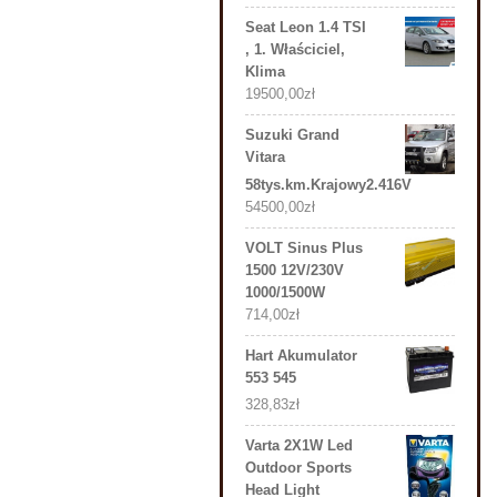
Seat Leon 1.4 TSI
, 1. Właściciel,
Klima
19500,00
zł
Suzuki Grand
Vitara
58tys.km.Krajowy2.416V
54500,00
zł
VOLT Sinus Plus
1500 12V/230V
1000/1500W
714,00
zł
Hart Akumulator
553 545
328,83
zł
Varta 2X1W Led
Outdoor Sports
Head Light