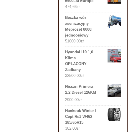
6900LM Europe
474,66
zł
Beczka wóz
asenizacyjny
Meprozet 8000l
jednoosiowy
51000,00
zł
Hyundai i10 1,0
Klima
OPLACONY
Zadbany
32500,00
zł
Nissan Primera
2.2 Diesel 126KM
2900,00
zł
Hankook Winter I
Cept Rs3 W462
185/65R15
302,00
zł