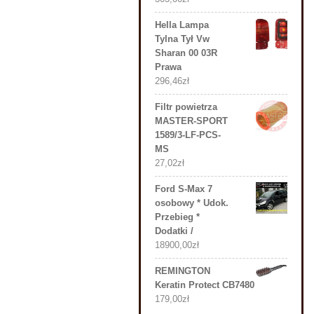
Hella Lampa
Tylna Tył Vw
Sharan 00 03R
Prawa
296,46
zł
Filtr powietrza
MASTER-SPORT
1589/3-LF-PCS-
MS
27,02
zł
Ford S-Max 7
osobowy * Udok.
Przebieg *
Dodatki /
18900,00
zł
REMINGTON
Keratin Protect CB7480
179,00
zł