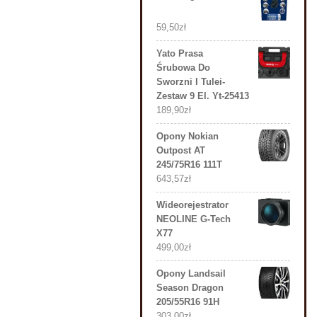
59,50
zł
Yato Prasa
Śrubowa Do
Sworzni I Tulei-
Zestaw 9 El. Yt-25413
189,90
zł
Opony Nokian
Outpost AT
245/75R16 111T
643,57
zł
Wideorejestrator
NEOLINE G-Tech
X77
499,00
zł
Opony Landsail
Season Dragon
205/55R16 91H
303,00
zł