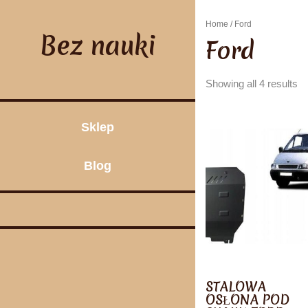
Skip
to
Home
/ Ford
content
Bez nauki
Ford
Showing all 4 results
Sklep
Blog
STALOWA
OSŁONA POD