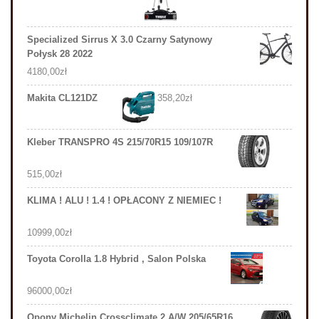
Specialized Sirrus X 3.0 Czarny Satynowy
Połysk 28 2022
4180,00
zł
Makita CL121DZ
358,20
zł
Kleber TRANSPRO 4S 215/70R15 109/107R
515,00
zł
KLIMA ! ALU ! 1.4 ! OPŁACONY Z NIEMIEC !
10999,00
zł
Toyota Corolla 1.8 Hybrid , Salon Polska
96000,00
zł
Opony Michelin Crossclimate 2 A/W 205/65R16