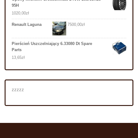
95H
1020,00
zł
Renault Laguna
7500,00
zł
Pierścień Uszczelniający 6.33080 Dt Spare
Parts
13,65
zł
zzzzz