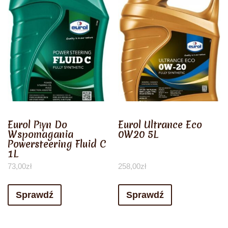
Eurol Płyn Do
Eurol Ultrance Eco
Wspomagania
0W20 5L
Powersteering Fluid C
1L
73,00
zł
258,00
zł
Sprawdź
Sprawdź