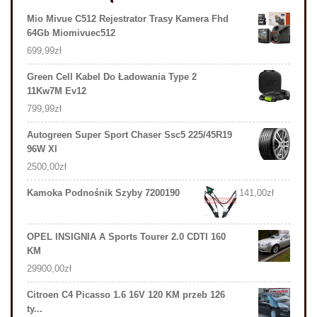
Mio Mivue C512 Rejestrator Trasy Kamera Fhd
64Gb Miomivuec512
699,99
zł
Green Cell Kabel Do Ładowania Type 2
11Kw7M Ev12
799,99
zł
Autogreen Super Sport Chaser Ssc5 225/45R19
96W Xl
2500,00
zł
Kamoka Podnośnik Szyby 7200190
141,00
zł
OPEL INSIGNIA A Sports Tourer 2.0 CDTI 160
KM
29900,00
zł
Citroen C4 Picasso 1.6 16V 120 KM przeb 126
ty...