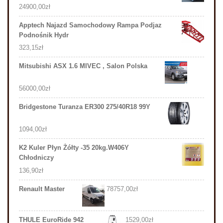
24900,00
zł
Apptech Najazd Samochodowy Rampa Podjaz
Podnośnik Hydr
323,15
zł
Mitsubishi ASX 1.6 MIVEC , Salon Polska
56000,00
zł
Bridgestone Turanza ER300 275/40R18 99Y
1094,00
zł
K2 Kuler Płyn Żółty -35 20kg.W406Y
Chłodniczy
136,90
zł
Renault Master
78757,00
zł
THULE EuroRide 942
1529,00
zł