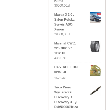
Klima
30000,00
zł
Mazda 3 2.0 ,
Salon Polska,
Serwis ASO,
Xenon
29500,00
zł
Marshal CW51
225/70R15C
112/110
438,67
zł
CASTROL EDGE
0W40 4L
162,24
zł
Trico Pióro
Wycieraczki
Discovery 3
Discovery 4 Tył
Dkb500680Trico