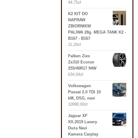
44,75
zł
K2 KIT DO
NAPRAW
ZBIORNIKW
PALIWA 28g. MEGA TANK K2 -
B167 - B167
11,20
zł
Falken Ziex
Ze310 Ecorun
255/40R17 94W
634,04
zł
Volkswagen
Passat 2.0 TDI 10
kM, DSG, navi
10990,00
zł
Jaguar XF
XII.2019 Lasery
Duża Navi
Kamera Carplay