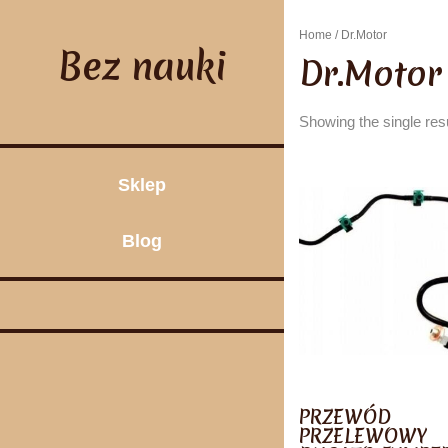
Skip
to
Home
/ Dr.Motor
content
Bez nauki
Dr.Motor
Showing the single res
Sklep
Blog
PRZEWÓD
PRZELEWOWY