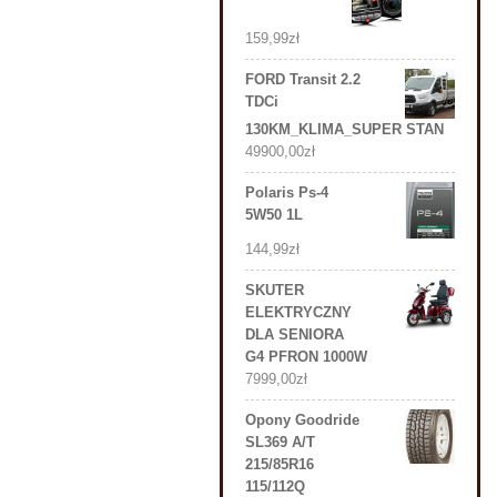
159,99
zł
FORD Transit 2.2
TDCi
130KM_KLIMA_SUPER STAN
49900,00
zł
Polaris Ps-4
5W50 1L
144,99
zł
SKUTER
ELEKTRYCZNY
DLA SENIORA
G4 PFRON 1000W
7999,00
zł
Opony Goodride
SL369 A/T
215/85R16
115/112Q