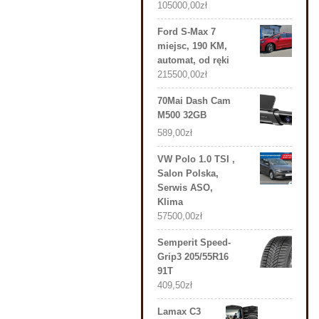
105000,00
zł
Ford S-Max 7
miejsc, 190 KM,
automat, od ręki
215500,00
zł
70Mai Dash Cam
M500 32GB
589,00
zł
VW Polo 1.0 TSI ,
Salon Polska,
Serwis ASO,
Klima
57500,00
zł
Semperit Speed-
Grip3 205/55R16
91T
409,50
zł
Lamax C3