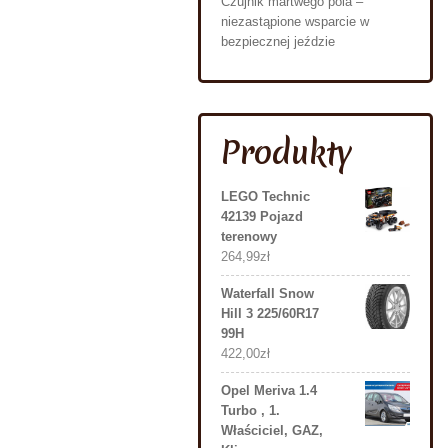
Czujnik martwego pola –
niezastąpione wsparcie w
bezpiecznej jeździe
Produkty
LEGO Technic
42139 Pojazd
terenowy
264,99
zł
Waterfall Snow
Hill 3 225/60R17
99H
422,00
zł
Opel Meriva 1.4
Turbo , 1.
Właściciel, GAZ,