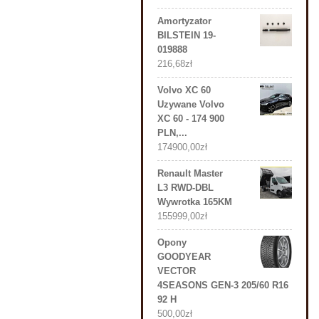
Amortyzator
BILSTEIN 19-
019888
216,68
zł
Volvo XC 60
Uzywane Volvo
XC 60 - 174 900
PLN,...
174900,00
zł
Renault Master
L3 RWD-DBL
Wywrotka 165KM
155999,00
zł
Opony
GOODYEAR
VECTOR
4SEASONS GEN-3 205/60 R16
92 H
500,00
zł