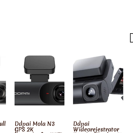
ull
Ddpai Mola N3
Ddpai
GPS 2K
Wideorejestrator