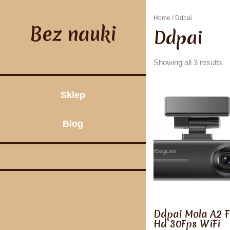
Skip
to
Home
/ Ddpai
content
Bez nauki
Ddpai
Showing all 3 results
Sklep
Blog
Ddpai Mola A2 F
Hd 30Fps WiFi