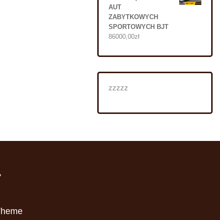
AUT
ZABYTKOWYCH
SPORTOWYCH BJT
86000,00
zł
zzzzz
i
Theme