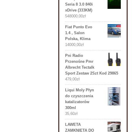
Seria 8 3.0 840i
xDrive (333KM)
548000,00
zł
Fiat Punto Evo
1.4 , Salon
Polska, Klima
14000,00
zł
Pni Radio
Przenośne Pmr
Albrecht Tectalk
Sport Zestaw 2Szt Kod 29865
479,00
zł
Liqui Moly Płyn
do czyszczenia
katalizatorów
300ml
35,60
zł
LAWETA
ZAMKNIĘTA DO