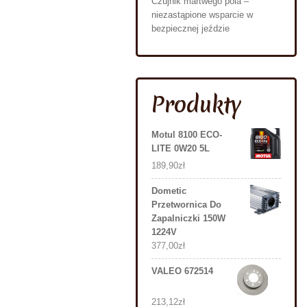
Czujnik martwego pola –
niezastąpione wsparcie w
bezpiecznej jeździe
Produkty
Motul 8100 ECO-
LITE 0W20 5L
189,90
zł
Dometic
Przetwornica Do
Zapalniczki 150W
1224V
377,00
zł
VALEO 672514
213,12
zł