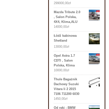
299000,00
zł
Mazda Tribute 2.0
, Salon Polska,
4X4, Klima,ALU
14000,00
zł
Łódź kabinowa
Shetland
13000,00
zł
Opel Astra 1.7
CDTI , Salon
Polska, Klima
10000,00
zł
Thule Bagażnik
Dachowy Suzuki
Vitara Ii 2 2015
7106 711200 6030
1450,00
zł
Od ręki - BMW