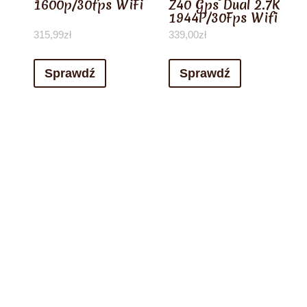
1600p/30fps WiFi
Z40 Gps Dual 2.7K
1944P/30Fps Wifi
315,99
zł
339,00
zł
Sprawdź
Sprawdź