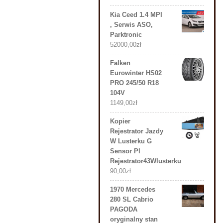
Kia Ceed 1.4 MPI
, Serwis ASO,
Parktronic
52000,00
zł
Falken
Eurowinter HS02
PRO 245/50 R18
104V
1149,00
zł
Kopier
Rejestrator Jazdy
W Lusterku G
Sensor Pl
Rejestrator43Wlusterku
90,00
zł
1970 Mercedes
280 SL Cabrio
PAGODA
oryginalny stan