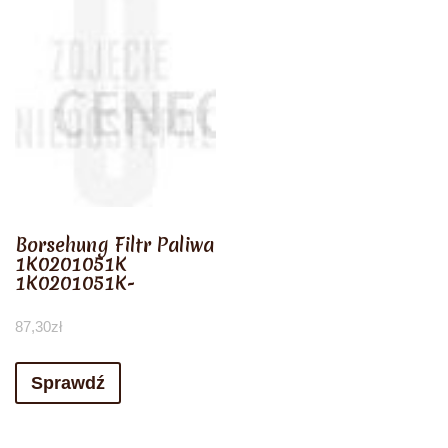
Borsehung Filtr Paliwa
1K0201051K
1K0201051K-
87,30
zł
Sprawdź