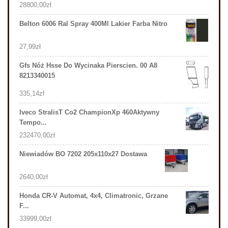
28800,00
zł
Belton 6006 Ral Spray 400Ml Lakier Farba Nitro
27,99
zł
Gfs Nóż Hsse Do Wycinaka Pierscien. 00 A8
8213340015
335,14
zł
Iveco StralisT Co2 ChampionXp 460Aktywny
Tempo...
232470,00
zł
Niewiadów BO 7202 205x110x27 Dostawa
2640,00
zł
Honda CR-V Automat, 4x4, Climatronic, Grzane
F...
33999,00
zł