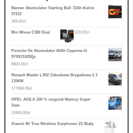
Banner Akumulator Starting Bull 72Ah Kielce
57212
369,00
zł
Mio Mivue C380 Dual
529,00
zł
Porsche Oe Akumulator 60Ah Cayenne Iii
9Y0915105Qy
8800,00
zł
Renault Master L3H2 Zabudowa Brygadowa 2.3
135KM
177999,00
zł
OPEL AGILA 100 % oryginał Niemcy Super
Stan
15990,00
zł
Xiaomi Mi True Wireless Earphones 2S Biały