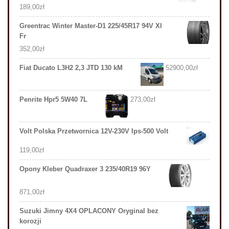
189,00
zł
Greentrac Winter Master-D1 225/45R17 94V Xl
Fr
352,00
zł
Fiat Ducato L3H2 2,3 JTD 130 kM
52900,00
zł
Penrite Hpr5 5W40 7L
273,00
zł
Volt Polska Przetwornica 12V-230V Ips-500 Volt
119,00
zł
Opony Kleber Quadraxer 3 235/40R19 96Y
871,00
zł
Suzuki Jimny 4X4 OPLACONY Oryginal bez
korozji