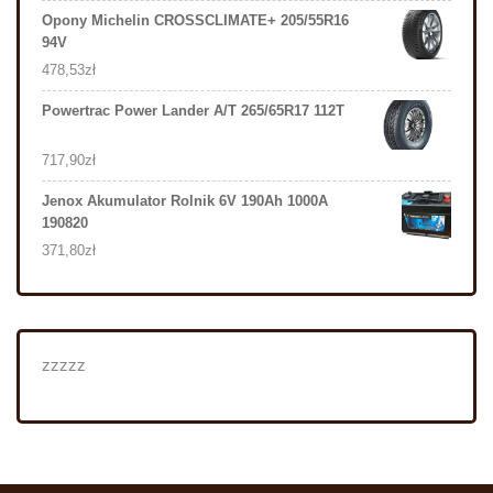
Opony Michelin CROSSCLIMATE+ 205/55R16
94V
478,53
zł
Powertrac Power Lander A/T 265/65R17 112T
717,90
zł
Jenox Akumulator Rolnik 6V 190Ah 1000A
190820
371,80
zł
zzzzz