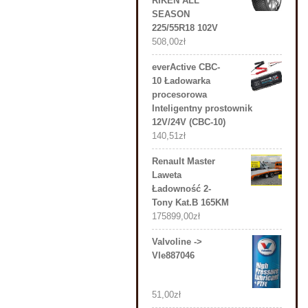
RIKEN ALL
SEASON
225/55R18 102V
508,00
zł
everActive CBC-
10 Ładowarka
procesorowa
Inteligentny prostownik
12V/24V (CBC-10)
140,51
zł
Renault Master
Laweta
Ładowność 2-
Tony Kat.B 165KM
175899,00
zł
Valvoline ->
Vle887046
51,00
zł