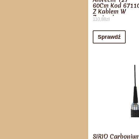
60Cm Kod 6711
Z Kablem W
Zestawie
110,88
zł
Sprawdź
SIRIO Carboniu