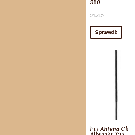
930
94,21
zł
Sprawdź
Pni Antena Cb
Albrecht T27