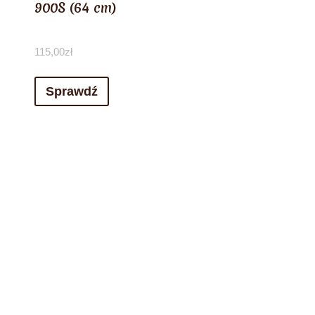
900S (64 cm)
115,00
zł
Sprawdź