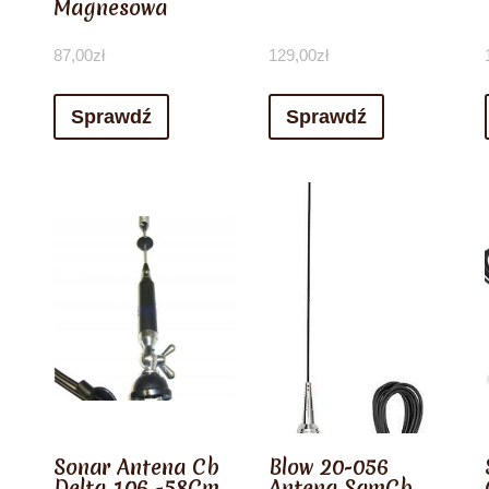
Magnesowa
87,00
zł
129,00
zł
Sprawdź
Sprawdź
Sonar Antena Cb
Blow 20-056
Delta 106 -58Cm
Antena SamCb