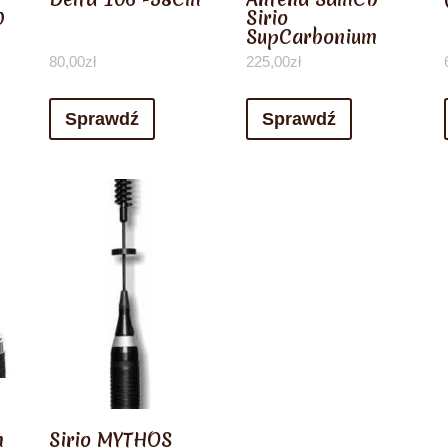
0
Sirio
SupCarbonium
80,00
zł
225,00
zł
Sprawdź
Sprawdź
m
Sirio MYTHOS