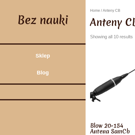
Skip
to
Home
/ Anteny CB
content
Bez nauki
Anteny C
Showing all 10 results
Sklep
Blog
Blow 20-154
Antena SamCb