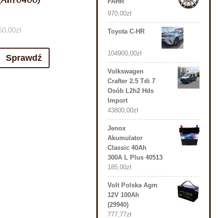
FAHR
970,00
zł
60,00
zł
Toyota C-HR
104900,00
zł
Sprawdź
Volkswagen
Crafter 2.5 Tdi 7
Osób L2h2 Hds
Import
43800,00
zł
Jenox
Akumulator
Classic 40Ah
300A L Plus 40513
185,00
zł
Volt Polska Agm
12V 100Ah
(29940)
777,77
zł