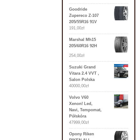
Goodride
Zupereco Z-107
205/55R16 91V
191,00
zł
Marshal Mh15
205/60R16 92H
254,00
zł
Suzuki Grand
Vitara 2.4 VVT ,
Salon Polska
40000,00
zł
Volvo V60
Xenon! Led,
Navi, Tempomat,
Półskóra
47999,00
zł
Opony Riken