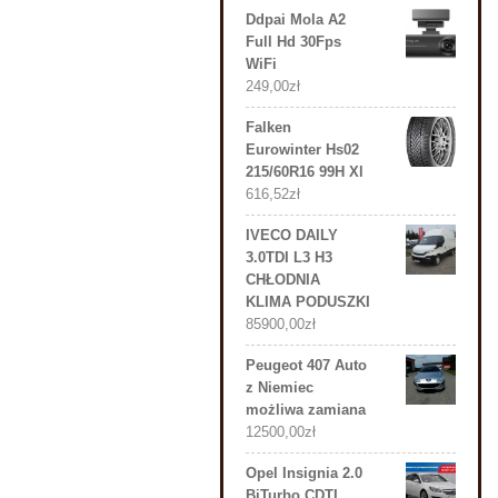
Ddpai Mola A2
Full Hd 30Fps
WiFi
249,00
zł
Falken
Eurowinter Hs02
215/60R16 99H Xl
616,52
zł
IVECO DAILY
3.0TDI L3 H3
CHŁODNIA
KLIMA PODUSZKI
85900,00
zł
Peugeot 407 Auto
z Niemiec
możliwa zamiana
12500,00
zł
Opel Insignia 2.0
BiTurbo CDTI ,