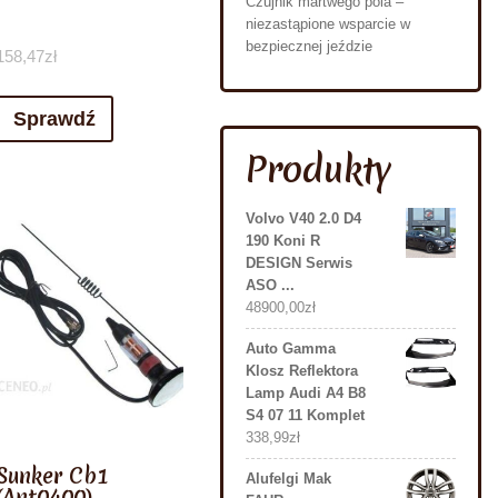
Czujnik martwego pola –
niezastąpione wsparcie w
bezpiecznej jeździe
158,47
zł
Sprawdź
Produkty
Volvo V40 2.0 D4
190 Koni R
DESIGN Serwis
ASO ...
48900,00
zł
Auto Gamma
Klosz Reflektora
Lamp Audi A4 B8
S4 07 11 Komplet
338,99
zł
Sunker Cb1
Alufelgi Mak
(Ant0400)