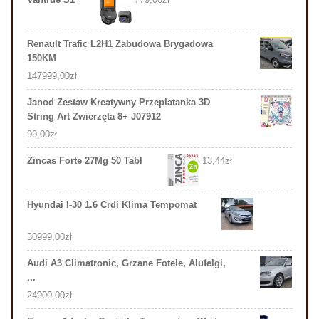
Renault Trafic L2H1 Zabudowa Brygadowa
150KM
147999,00
zł
Janod Zestaw Kreatywny Przeplatanka 3D
String Art Zwierzęta 8+ J07912
99,00
zł
Zincas Forte 27Mg 50 Tabl
13,44
zł
Hyundai I-30 1.6 Crdi Klima Tempomat
30999,00
zł
Audi A3 Climatronic, Grzane Fotele, Alufelgi,
...
24900,00
zł