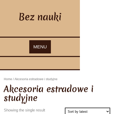
Skip
to
content
Bez nauki
MENU
Home
/ Akcesoria estradowe i studyjne
Akcesoria estradowe i
studyjne
Showing the single result