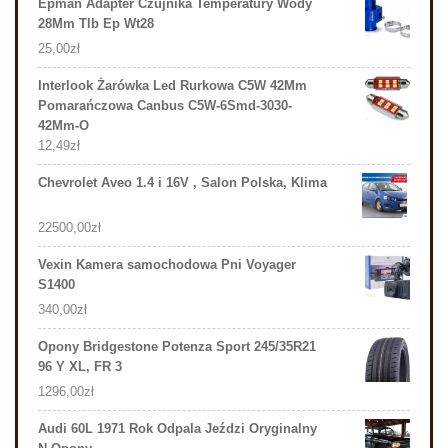
Epman Adapter Czujnika Temperatury Wody
28Mm Tlb Ep Wt28
25,00
zł
Interlook Żarówka Led Rurkowa C5W 42Mm
Pomarańczowa Canbus C5W-6Smd-3030-
42Mm-O
12,49
zł
Chevrolet Aveo 1.4 i 16V , Salon Polska, Klima
22500,00
zł
Vexin Kamera samochodowa Pni Voyager
S1400
340,00
zł
Opony Bridgestone Potenza Sport 245/35R21
96 Y XL, FR 3
1296,00
zł
Audi 60L 1971 Rok Odpala Jeździ Oryginalny