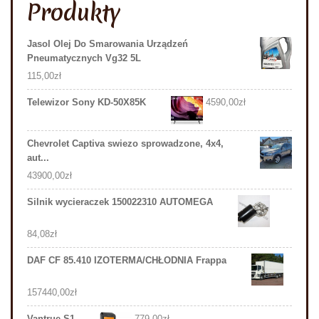
Produkty
Jasol Olej Do Smarowania Urządzeń
Pneumatycznych Vg32 5L
115,00
zł
Telewizor Sony KD-50X85K
4590,00
zł
Chevrolet Captiva swiezo sprowadzone, 4x4,
aut...
43900,00
zł
Silnik wycieraczek 150022310 AUTOMEGA
84,08
zł
DAF CF 85.410 IZOTERMA/CHŁODNIA Frappa
157440,00
zł
Vantrue S1
779,00
zł