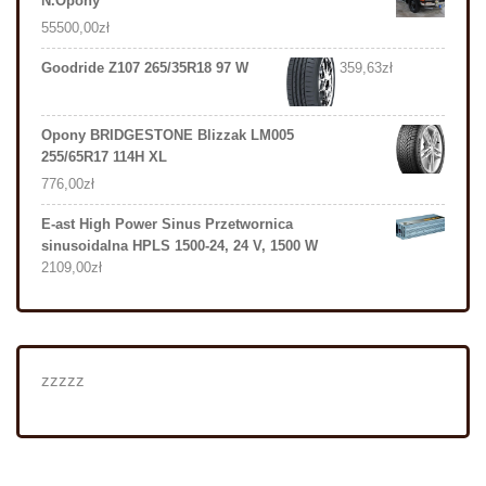
N.Opony
55500,00
zł
Goodride Z107 265/35R18 97 W
359,63
zł
Opony BRIDGESTONE Blizzak LM005
255/65R17 114H XL
776,00
zł
E-ast High Power Sinus Przetwornica
sinusoidalna HPLS 1500-24, 24 V, 1500 W
2109,00
zł
zzzzz